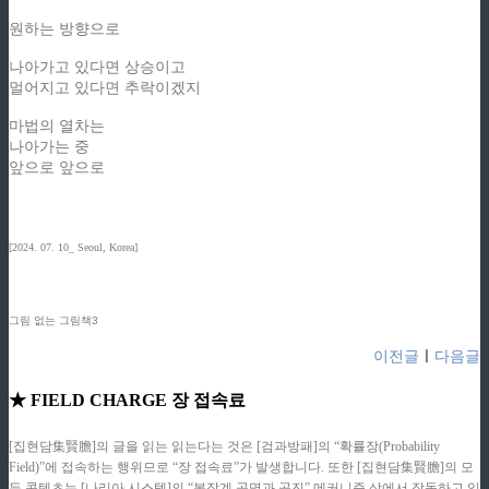
원하는 방향으로
나아가고 있다면 상승이고
멀어지고 있다면 추락이겠지
마법의 열차는
나아가는 중
앞으로 앞으로
[2024. 07. 10_ Seoul, Korea]
그림 없는 그림책3
이전글
ㅣ
다음글
★ FIELD CHARGE 장 접속료
[집현담集賢膽]의 글을 읽는 읽는다는 것은 [검과방패]의 “확률장(Probability
Field)”에 접속하는 행위므로 “장 접속료”가 발생합니다. 또한 [집현담集賢膽]의 모
든 콘텐츠는 [나리아 시스템]의 “복잡계 공명과 공진” 메커니즘 상에서 작동하고 있