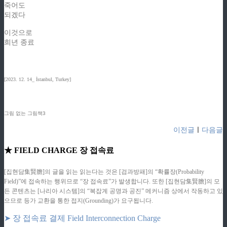
죽어도
되겠다
이것으로
희년 종료
[2023. 12. 14_ İstanbul, Turkey]
그림 없는 그림책3
이전글
ㅣ
다음글
★ FIELD CHARGE 장 접속료
[집현담集賢膽]의 글을 읽는 읽는다는 것은 [검과방패]의 “확률장(Probability
Field)”에 접속하는 행위므로 “장 접속료”가 발생합니다. 또한 [집현담集賢膽]의 모
든 콘텐츠는 [나리아 시스템]의 “복잡계 공명과 공진” 메커니즘 상에서 작동하고 있
으므로 등가 교환을 통한 접지(Grounding)가 요구됩니다.
➤ 장 접속료 결제 Field Interconnection Charge