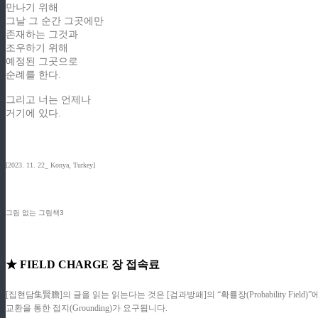
만나기 위해
그날 그 순간 그곳에만
존재하는 그것과
조우하기 위해
예정된 그곳으로
순례를 한다.
그리고 너는 언제나
거기에 있다.
[2023. 11. 22_ Konya, Turkey]
그림 없는 그림책3
★ FIELD CHARGE 장 접속료
[집현담集賢膽]의 글을 읽는 읽는다는 것은 [검과방패]의 “확률장(Probability F
교환을 통한 접지(Grounding)가 요구됩니다.