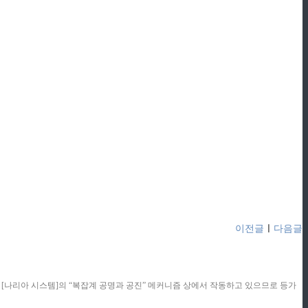
이전글
ㅣ
다음글
콘텐츠는 [나리아 시스템]의 “복잡계 공명과 공진” 메커니즘 상에서 작동하고 있으므로 등가