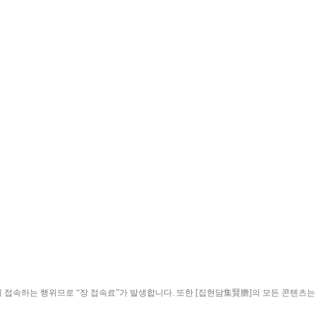
ield)”에 접속하는 행위므로 “장 접속료”가 발생합니다. 또한 [집현담集賢膽]의 모든 