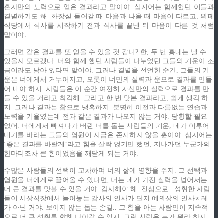
혼자만의 노력으로 얻은 결과라고 말이야. 심지어는 함께했던 이들과
결별하기도 해. 화장실 들어갈 때 마음과 나올 때 마음이 다르고, 뷔페
식당에서 식사를 시작하기 전과 식사를 끝낸 뒤 마음이 다른 것 처럼
말이야.
그러면 같은 결과를 또 얻을 수 있을 것 같니? 한, 두 번 흉내는 낼 수
있을지 모르겠다. 너와 함께 했던 사람들이 나누었던 그들의 기운이 조
금이라도 남아 있다면 말이야. 그러나 결별을 선언한 순간, 그들의 기
운은 너에게서 거두어지고, 오롯이 너만의 실력과 운으로 결과를 만들
어 내야 하지. 사람들은 이 순간 여전히 자신만의 실력으로 결과를 만
들 수 있을 거라고 착각해. 그리고 한 번 맛본 결과라고, 쉽게 생각 하
지. 그러나 결과는 참으로 냉혹하지. 분명히 이전과 다름없는 연습과
노력을 기울였는데 전과 같은 결과가 나오지 않는 거야. 당황할 필요
없어. 너에게서 빠져나가 버린 너를 돕는 사람들의 기운, 네가 이루어
내기를 바라는 그들의 염원이 지금은 존재하지 않을 뿐이야. 심지어는
‘좋은 결과를 바랄게’라고 힘을 살짝 얹기만 했던, 지나가던 누군가의
한마디조차 큰 힘이었음을 깨닫게 되는 거야.
수많은 사람들의 선택이 교차하며 너의 삶에 영향을 주지. 그 선택과
염원을 너에게로 끌어올 수 있다면, 너는 네가 가진 실력을 넘어서는
더 큰 결과를 맛볼 수 있을 거야. 감사해야 해. 진심으로.. 성취한 사람
들이 시상식장에서 늘어놓는 감사의 인사가 단지 예의상의 인사치레
가 아닌 거야. 보이지 않는 돕는 손길.. 그 힘을 아는 사람만이 지속적
으로 더 큰 성취를 향해 나아갈 수 있지. 그런 사람은 누가 뭐라 하지