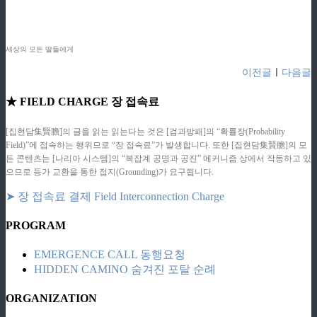
ziphd.net
ziphd.net
ziphd.net
세상의 모든 딸들에게
이전글
ㅣ
다음글
★ FIELD CHARGE 장 접속료
[집현담集賢膽]의 글을 읽는 읽는다는 것은 [검과방패]의 “확률장(Probability
Field)”에 접속하는 행위므로 “장 접속료”가 발생합니다. 또한 [집현담集賢膽]의 모
든 콘텐츠는 [나리아 시스템]의 “복잡계 공명과 공진” 메커니즘 상에서 작동하고 있
으므로 등가 교환을 통한 접지(Grounding)가 요구됩니다.
➤ 장 접속료 결제 Field Interconnection Charge
PROGRAM
EMERGENCE CALL 동행요청
HIDDEN CAMINO 숨겨진 포탈 순례
ORGANIZATION