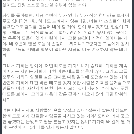
않아도, 진정 스스로 겸손할 수밖에 없는 거야.
좌우를 돌아보렴. 지금 주변에 누가 있니? 누가 작은 힘이라도 보태어
주고 있니? 없다면, 하나도 느껴지지 않는다면, 너는 너 스스로의 힘과
실력만으로 결과를 만들어 내야 할 거야. 힘이 부치겠지만, 현실이 그
렇다 해도 너무 낙심할 필요는 없어. 인간의 손길이 닿지 않는 곳에는
늘 우주의 도움이 있기 마련이니까. 그런 순간에 기적이 일어나는 거
야. 네 주변에 많은 도움의 손길이 느껴지니? 그렇다면 그들에게 감사
하렴. 그들의 선택과 염원이 없다면 지금의 너도 존재하지 않을 테니
까.
그래서 기회는 말이야. 어떤 태도를 가지느냐가 중요해. 기회를 계속
이어가는 사람은 기회에 대한 바른 태도를 멈추지 않지. 그리고 그들
모두의 기회와 염원을 실은 그대로 다음 결과에 도전할 수 있는 거야.
반면에 기회에 대한 바른 태도를 갖지 못한 사람은 기회를 물거품으로
만들어 버려. 자신감이 넘친 나머지 모든 것이 자신의 손에 달린 듯한
태도를 보이지. 그리고 다음에 같은 결과가 나오지 않게 되면 당황해
하지.
너는 어떤 자세로 사람들의 손을 맞잡고 있니? 잡든지 말든지 심드렁
한 태도로 네게 간절한 사람들을 대하고 있는 거야? 도리어 꺼져 줬으
면 좋겠다는 눈빛으로 팔을 흔들고 있지는 않니? 기다려 봐 알게 될 거
야. 무엇이 지금의 너를 있게 했는지 말이야.
ziphd.net