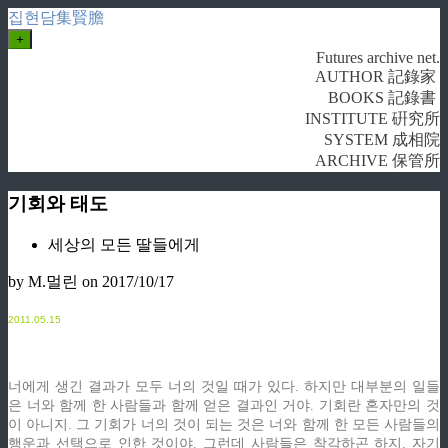
집현담集賢膽
+
Futures archive net.
AUTHOR 記錄家
BOOKS 記錄書
INSTITUTE 硏究所
SYSTEM 成相院
ARCHIVE 保管所
기회와 태도
세상의 모든 딸들에게
by M.멀린
on 2017/10/17
2
011.05.15
너에게 생긴 결과가 모두 너의 것일 때가 있다. 하지만 대부분의 일들
은 너와 함께 한 사람들과 함께 얻은 결과인 거야. 기회란 혼자만의 것
이 아니지. 그 기회가 너의 것이 되는 것은 너와 함께 한 모든 사람들의
행운과 선택으로 인한 것이야. 그런데 사람들은 착각하곤 하지. 자기