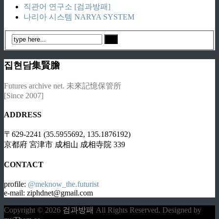
직관어 연구소 [검과방패]
나리아 시스템 NARYA SYSTEM
집현담集賢膽
Futures archive net. 未來記憶保管所
[Since 2007]
ADDRESS
〒629-2241 (35.5955692, 135.1876192)
京都府 宮津市 成相山 成相寺院 339
CONTACT
profile:
@meknow_the.futurist
e-mail: ziphdnet@gmail.com
Copyright © 2026
검과방패
All Rights Reserved.
Designed by