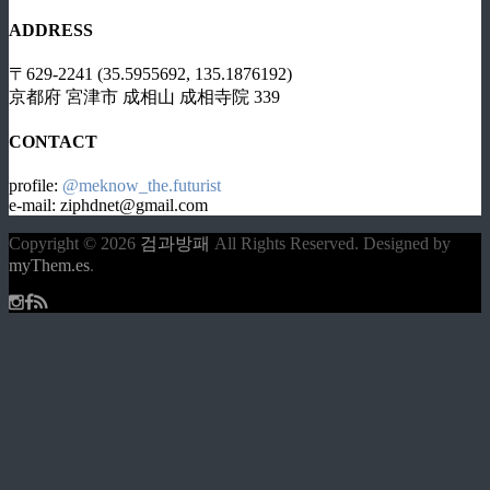
ADDRESS
〒629-2241 (35.5955692, 135.1876192)
京都府 宮津市 成相山 成相寺院 339
CONTACT
profile:
@meknow_the.futurist
e-mail: ziphdnet@gmail.com
Copyright © 2026
검과방패
All Rights Reserved.
Designed by
myThem.es
.