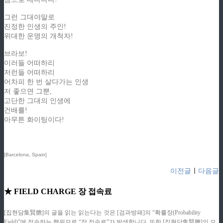
그런 그대야말로
진정한 인생의 주인!
위대한 운명의 개척자!
브라보!
이러들 어떠하리
저런들 어떠하리
어차피 한 번 살다가는 인생
저 좋으면 그뿐,
고단한 그대의 인생에
건배를!
아무튼 화이팅이다!
[Barcelona, Spain]
이전글
ㅣ
다음글
★ FIELD CHARGE 장 접속료
[집현담集賢膽]의 글을 읽는 읽는다는 것은 [검과방패]의 “확률장(Probability
Field)”에 접속하는 행위므로 “장 접속료”가 발생합니다. 또한 [집현담集賢膽]의 모