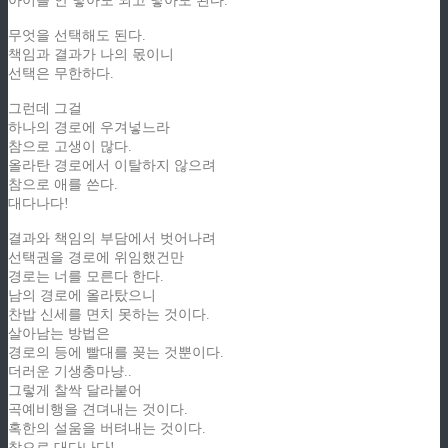
아이를 안 낳아도 되고 낳아도 된다.
무엇을 선택해도 된다.
책임과 결과가 나의 몫이니
선택은 무한하다.
그런데 그걸
하나의 경로에 우겨넣느라
참으로 고생이 많다.
올라탄 경로에서 이탈하지 않으려
참으로 애를 쓴다.
대다나다!
결과와 책임의 부담에서 벗어나려
선택권을 경로에 위임했건만
경로는 너를 모른다 한다.
남의 경로에 올라탔으니
찬밥 신세를 면치 못하는 것이다.
살아남는 방법은
경로의 등에 빨대를 꽂는 것뿐이다.
더러운 기생충마냥..
그렇게 찰싹 달라붙어
곡예비행을 견뎌내는 것이다.
혹한의 설움을 버텨내는 것이다.
참으로 대다나다!