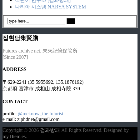
직관어 연구소 [검과방패]
나리아 시스템 NARYA SYSTEM
집현담集賢膽
Futures archive net. 未來記憶保管所
[Since 2007]
ADDRESS
〒629-2241 (35.5955692, 135.1876192)
京都府 宮津市 成相山 成相寺院 339
CONTACT
profile:
@meknow_the.futurist
e-mail: ziphdnet@gmail.com
Copyright © 2026
검과방패
All Rights Reserved.
Designed by
myThem.es
.