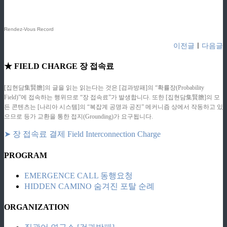
Rendez-Vous Record
이전글
ㅣ
다음글
★ FIELD CHARGE 장 접속료
[집현담集賢膽]의 글을 읽는 읽는다는 것은 [검과방패]의 “확률장(Probability
Field)”에 접속하는 행위므로 “장 접속료”가 발생합니다. 또한 [집현담集賢膽]의 모
든 콘텐츠는 [나리아 시스템]의 “복잡계 공명과 공진” 메커니즘 상에서 작동하고 있
으므로 등가 교환을 통한 접지(Grounding)가 요구됩니다.
➤ 장 접속료 결제 Field Interconnection Charge
PROGRAM
EMERGENCE CALL 동행요청
HIDDEN CAMINO 숨겨진 포탈 순례
ORGANIZATION