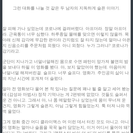
그런 대화를 나눌 것 같은 두 남자의 지독하게 슬픈 이야기.
잘 피해 가나 싶었는데 코로나에 걸려버렸다. 아프더라. 정말 아프더
라. 근육통이 너무 심했다. 하루종일 몰매를 맞으면 이렇지 않을까. 목
아래 신체 감각에 무감한 편이라 간지럼도 잘 타지 않는데 얼마나 아픈
지 신음소리를 주문처럼 외웠다. 아니 외쳤다. 누가 그러냐? 코로나가
감기라고.
군단이 지나가고 너덜너덜해진 몸으로 수면 패턴이 망가져 불면의 밤
을 보내다 하필 이 영화를 봤다. 아, 보지 말았어야 했는데. 마음마저
너덜너덜 해져버린걸. 슬프다. 너무 슬프다. 영화가. 주인공의 삶이 나
의 지난 시간에 포개져 더 슬펐다.
얼마 전 영화보다 울어 본 적 있냐는 질문에 꽤나 될 줄 알고 세어 봤는
데 (감성파 마법사) 정작 기억나는 게 2편밖에 없었다. 것들도 슬퍼서
운 건 아니고. 그래서 아, 나 쫌 메말랐구나 싶었는데 몸이 무너져 운
건지, 영화가 그렇게 슬픈지, 아님 그렇게 힘들었는지. 툭 터져 나와 꺽
꺽 울었다.
그게 영화 중간 어디 클라이맥스 머 이런 데서 터진 것도 아니고. 아니
이 영화는 얼마나 슬픔을 꾹꾹 눌러 담았는지, 이거 어디서 울어야 돼?