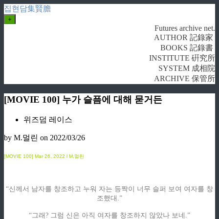
집현담集賢膽
+
Futures archive net.
AUTHOR 記錄家
BOOKS 記錄書
INSTITUTE 硏究所
SYSTEM 成相院
ARCHIVE 保管所
[MOVIE 100] 누가 슬픔에 대해 묻거든
위즈덤 레이스
by M.멀린
on 2022/03/26
[MOVIE 100]
Mar
26. 2022 l M.멀린
“신께서 남자를 창조하고 누워 자는 등짝이 너무 슬퍼 보여 여자를 창
조했대.”
“그래? 그럼 신은 아직 여자를 창조하지 않았나 보네.”