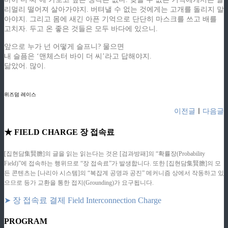
리멀리 떨어져 살아가야지. 버텨낼 수 없는 것에게는 고개를 돌리지 말
아야지. 그리고 몸에 새긴 아픈 기억으로 단단히 마스크를 쓰고 배를
고치자. 두고 온 좋은 것들은 모두 바다에 있으니.
앞으로 누가 넌 어떻게 슬프니? 물으면
내 슬픔은 ‘맨체스터 바이 더 씨’라고 답해야지.
닮았어. 많이.
ziphd.net
ziphd.net
위즈덤 레이스
이전글
ㅣ
다음글
★ FIELD CHARGE 장 접속료
[집현담集賢膽]의 글을 읽는 읽는다는 것은 [검과방패]의 “확률장(Probability
Field)”에 접속하는 행위므로 “장 접속료”가 발생합니다. 또한 [집현담集賢膽]의 모
든 콘텐츠는 [나리아 시스템]의 “복잡계 공명과 공진” 메커니즘 상에서 작동하고 있
으므로 등가 교환을 통한 접지(Grounding)가 요구됩니다.
➤ 장 접속료 결제 Field Interconnection Charge
PROGRAM