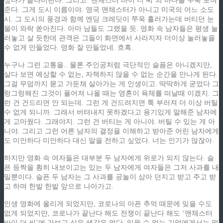
싶다가 끝나버린다. 그리고 ‘맨체스터 바이 더 씨’의 바다를 쭈욱 보여
준다. 그게 도시 이름이야. 영국 맨체스터가 아니고 미국의 어느 소도
시. 그 도시의 풍경과 함께 엔딩 크레딧이 쭈욱 흘러가는데 버티던 눈
물이 와락 쏟아진다. 아마 남들도 그랬을 듯. 영화 속 남자들은 평생 눌
러놓고 살 듯한데 관객은 그들이 화면에서 사라지자 더이상 눌러놓을
수 없게 만들었다. 영화 잘 만들었네. 흐흑.
누구나 그런 고통을.. 물론 주인공처럼 극단적인 슬픔은 아니겠지만,
살다 보면 예상할 수 없는, 자책하지 않을 수 없는 순간을 만나게 된다.
그걸 무덤까지 묻고 가둔채 살아가는 게 인생이고. 딱딱하게 굳었다 그
렁그렁해진 그것이 풀어져 나올 때는 영혼이 육체를 떠날때 이겠지. 그
런 건 건드리면 안 되는데. 그런 게 건드려지면 툭 부러져 더 이상 버틸
수 없게 되니까. 그래서 버텨내지 못하겠다고 용기있게 말해준 남자에
게 고마웠다. 그래야지. 그런 건 버티는 게 아니야. 버틸 수 있는 게 아
니야. 그리고 그런 어른 남자의 결정을 이해하고 받아준 어린 남자에게
도 미안하다 미안하다 대신 말을 전하고 싶었다. 너는 인기가 많잖아.
하지만 영화 속 여자들은 대부분 두 남자에게 위로가 되지 않는다. 슬
픈 등짝을 훤히 내보이고는 있는 두 남자에게 여자들은 그저 사과를 내
밀뿐이다. 슬픈 두 남자는 그 사과를 공놀이 삼아 던지고 받고 주고 받
고 하며 한발 한발 앞으로 나아가고.
인생 영화에 올리게 되었지만, 코로나의 아픈 추억 때문에 잊을 수도
없게 되었지만, 코로나가 끝난다 해도 전쟁이 끝난다 해도 ‘맨체스터
바이 더 씨’에 가보고 싶은 생각은 없다. 잊을 수 없는 기억에게서는 멀