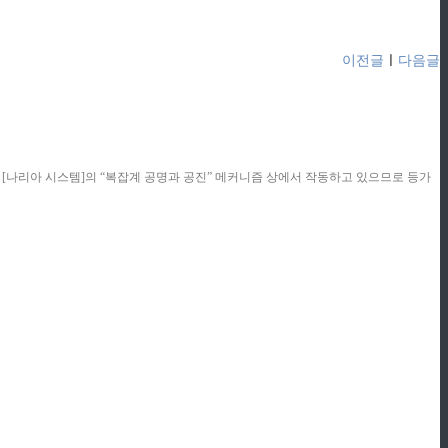
이전글
ㅣ
다음글
콘텐츠는 [나리아 시스템]의 “복잡계 공명과 공진” 메커니즘 상에서 작동하고 있으므로 등가