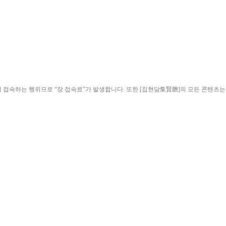
ield)”에 접속하는 행위므로 “장 접속료”가 발생합니다. 또한 [집현담集賢膽]의 모든 