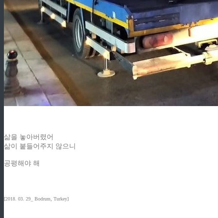
삶을 놓아버렸어
삶이 붙들어주지 않으니
공평해야 해
[2018. 03. 29_ Bodrum, Turkey]