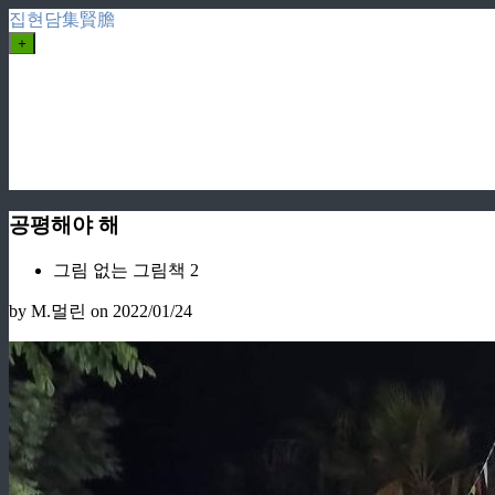
집현담集賢膽
+
공평해야 해
그림 없는 그림책 2
by M.멀린
on 2022/01/24