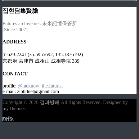
집현담集賢膽
Futures archive net. 未來記憶保管所
[Since 2007]
ADDRESS
〒629-2241 (35.5955692, 135.1876192)
京都府 宮津市 成相山 成相寺院 339
CONTACT
profile:
@meknow_the.futurist
e-mail: ziphdnet@gmail.com
Copyright © 2026
검과방패
All Rights Reserved.
Designed by
myThem.es
.