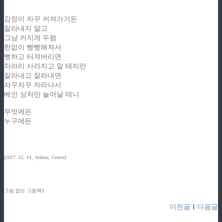
감정이 자꾸 커져가거든
잘라내지 말고
그냥 커지게 두렴
한없이 빵빵해져서
뻥하고 터져버리면
차라리 사라지고 말 테지만
잘라내고 잘라내면
자꾸자꾸 자라나서
베인 상처만 늘어날 테니
무엇에든
누구에든
[2017. 12. 14_ Athens, Greece]
그림 없는 그림책2
이전글
ㅣ
다음글