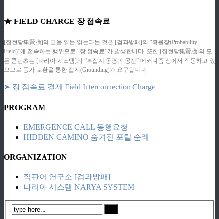
★ FIELD CHARGE 장 접속료
[집현담集賢膽]의 글을 읽는 읽는다는 것은 [검과방패]의 “확률장(Probability
Field)”에 접속하는 행위므로 “장 접속료”가 발생합니다. 또한 [집현담集賢膽]의 모
든 콘텐츠는 [나리아 시스템]의 “복잡계 공명과 공진” 메커니즘 상에서 작동하고 있
으므로 등가 교환을 통한 접지(Grounding)가 요구됩니다.
➤ 장 접속료 결제 Field Interconnection Charge
PROGRAM
EMERGENCE CALL 동행요청
HIDDEN CAMINO 숨겨진 포탈 순례
ORGANIZATION
직관어 연구소 [검과방패]
나리아 시스템 NARYA SYSTEM