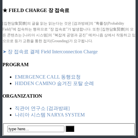
★ FIELD CHARGE 장 접속료
[집현담集賢膽]의 글을 읽는 읽는다는 것은 [검과방패]의 “확률장(Probability
Field)”에 접속하는 행위므로 “장 접속료”가 발생합니다. 또한 [집현담集賢膽]의 모
든 콘텐츠는 [나리아 시스템]의 “복잡계 공명과 공진” 메커니즘 상에서 작동하고 있
으므로 등가 교환을 통한 접지(Grounding)가 요구됩니다.
➤ 장 접속료 결제 Field Interconnection Charge
PROGRAM
EMERGENCE CALL 동행요청
HIDDEN CAMINO 숨겨진 포탈 순례
ORGANIZATION
직관어 연구소 [검과방패]
나리아 시스템 NARYA SYSTEM