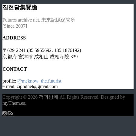
집현담集賢膽
Futures archive net. 未來記憶保管所
[Since 2007]
ADDRESS
〒629-2241 (35.5955692, 135.1876192)
京都府 宮津市 成相山 成相寺院 339
CONTACT
profile:
@meknow_the.futurist
e-mail: ziphdnet@gmail.com
Copyright © 2026
검과방패
All Rights Reserved.
Designed by
myThem.es
.