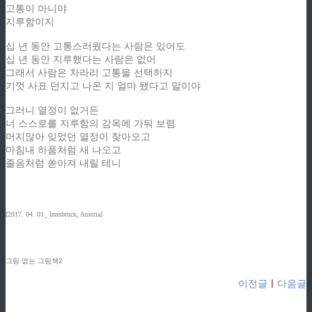
고통이 아니야
지루함이지
십 년 동안 고통스러웠다는 사람은 있어도
십 년 동안 지루했다는 사람은 없어
그래서 사람은 차라리 고통을 선택하지
기껏 사표 던지고 나온 지 얼마 됐다고 말이야
그러니 열정이 없거든
너 스스로를 지루함의 감옥에 가둬 보렴
머지않아 잊었던 열정이 찾아오고
마침내 하품처럼 새 나오고
졸음처럼 쏟아져 내릴 테니
[2017. 04. 01_ Innsbruck, Austria]
그림 없는 그림책2
이전글
ㅣ
다음글