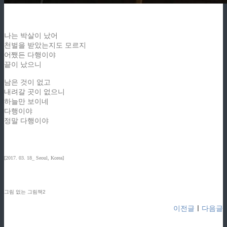
나는 박살이 났어
천벌을 받았는지도 모르지
어쨌든 다행이야
끝이 났으니
남은 것이 없고
내려갈 곳이 없으니
하늘만 보이네
다행이야
정말 다행이야
[2017. 03. 18_ Seoul, Korea]
그림 없는 그림책2
이전글
ㅣ
다음글