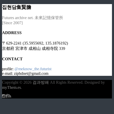
집현담集賢膽
Futures archive net. 未來記憶保管所
[Since 2007]
ADDRESS
〒629-2241 (35.5955692, 135.1876192)
京都府 宮津市 成相山 成相寺院 339
CONTACT
profile:
@meknow_the.futurist
e-mail: ziphdnet@gmail.com
Copyright © 2026
검과방패
All Rights Reserved.
Designed by
myThem.es
.