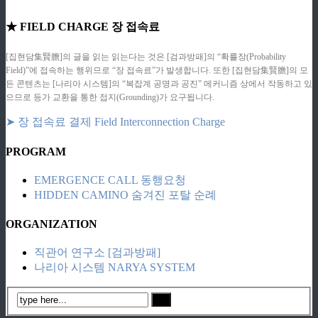
★ FIELD CHARGE 장 접속료
[집현담集賢膽]의 글을 읽는 읽는다는 것은 [검과방패]의 “확률장(Probability
Field)”에 접속하는 행위므로 “장 접속료”가 발생합니다. 또한 [집현담集賢膽]의 모
든 콘텐츠는 [나리아 시스템]의 “복잡계 공명과 공진” 메커니즘 상에서 작동하고 있
으므로 등가 교환을 통한 접지(Grounding)가 요구됩니다.
➤ 장 접속료 결제 Field Interconnection Charge
PROGRAM
EMERGENCE CALL 동행요청
HIDDEN CAMINO 숨겨진 포탈 순례
ORGANIZATION
직관어 연구소 [검과방패]
나리아 시스템 NARYA SYSTEM