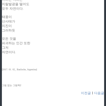
지랄발광을 떨어도
모두 자연이다.
태풍이
산사태가
지진이
그러하듯
모든 것을
파괴하는 인간 또한
그저
자연이다.
[2017. 01. 02_ Bariloche, Argentina]
그림 없는 그림책2
이전글
ㅣ
다음글