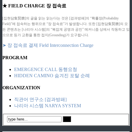
★ FIELD CHARGE 장 접속료
[집현담集賢膽]의 글을 읽는 읽는다는 것은 [검과방패]의 “확률장(Probability
Field)”에 접속하는 행위므로 “장 접속료”가 발생합니다. 또한 [집현담集賢膽]의 모
든 콘텐츠는 [나리아 시스템]의 “복잡계 공명과 공진” 메커니즘 상에서 작동하고 있
으므로 등가 교환을 통한 접지(Grounding)가 요구됩니다.
➤ 장 접속료 결제 Field Interconnection Charge
PROGRAM
EMERGENCE CALL 동행요청
HIDDEN CAMINO 숨겨진 포탈 순례
ORGANIZATION
직관어 연구소 [검과방패]
나리아 시스템 NARYA SYSTEM