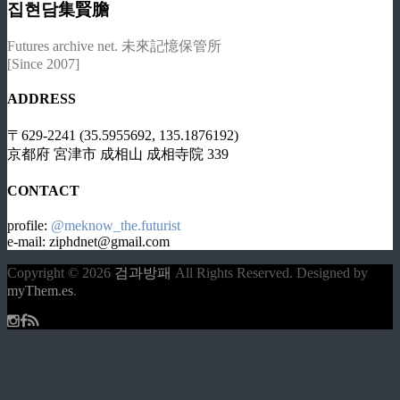
집현담集賢膽
Futures archive net. 未來記憶保管所
[Since 2007]
ADDRESS
〒629-2241 (35.5955692, 135.1876192)
京都府 宮津市 成相山 成相寺院 339
CONTACT
profile:
@meknow_the.futurist
e-mail: ziphdnet@gmail.com
Copyright © 2026
검과방패
All Rights Reserved.
Designed by
myThem.es
.