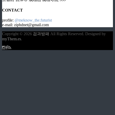
CONTACT
profile:
@meknow_the.futurist
e-mail: ziphdnet@gmail.com
Copyright © 2026
검과방패
All Rights Reserved.
Designed by
myThem.es
.