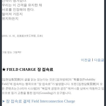
간격이 생겨났다.
우리는 이 간격을 유지한 채
서로를 인정해야 한다.
멀어져 가든지
유지하든지
[2016. 11. 05_ 北海道大学工学部, 日本]
그림 없는 그림책2
이전글
ㅣ
다음글
★ FIELD CHARGE 장 접속료
[집현담集賢膽]의 글을 읽는 읽는다는 것은 [검과방패]의 “확률장(Probability
Field)”에 접속하는 행위므로 “장 접속료”가 발생합니다. 또한 [집현담集賢膽]의 모
든 콘텐츠는 [나리아 시스템]의 “복잡계 공명과 공진” 메커니즘 상에서 작동하고 있
으므로 등가 교환을 통한 접지(Grounding)가 요구됩니다.
➤ 장 접속료 결제 Field Interconnection Charge