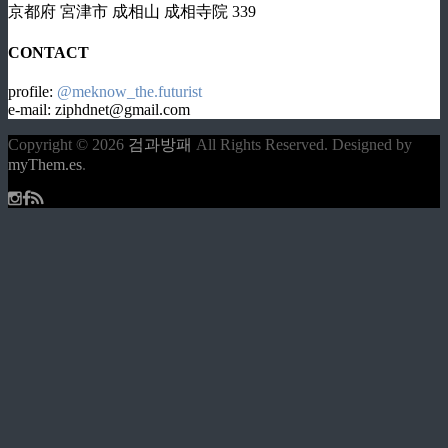
京都府 宮津市 成相山 成相寺院 339
CONTACT
profile:
@meknow_the.futurist
e-mail: ziphdnet@gmail.com
Copyright © 2026
검과방패
All Rights Reserved.
Designed by
myThem.es
.