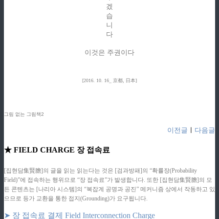
겠
습
니
다
이것은 주권이다
[2016. 10. 16_ 京都, 日本]
그림 없는 그림책2
이전글
ㅣ
다음글
★ FIELD CHARGE 장 접속료
[집현담集賢膽]의 글을 읽는 읽는다는 것은 [검과방패]의 “확률장(Probability
Field)”에 접속하는 행위므로 “장 접속료”가 발생합니다. 또한 [집현담集賢膽]의 모
든 콘텐츠는 [나리아 시스템]의 “복잡계 공명과 공진” 메커니즘 상에서 작동하고 있
으므로 등가 교환을 통한 접지(Grounding)가 요구됩니다.
➤ 장 접속료 결제 Field Interconnection Charge