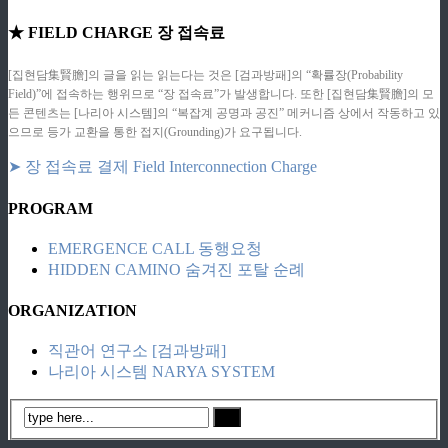
★ FIELD CHARGE 장 접속료
[집현담集賢膽]의 글을 읽는 읽는다는 것은 [검과방패]의 “확률장(Probability
Field)”에 접속하는 행위므로 “장 접속료”가 발생합니다. 또한 [집현담集賢膽]의 모
든 콘텐츠는 [나리아 시스템]의 “복잡계 공명과 공진” 메커니즘 상에서 작동하고 있
으므로 등가 교환을 통한 접지(Grounding)가 요구됩니다.
➤ 장 접속료 결제 Field Interconnection Charge
PROGRAM
EMERGENCE CALL 동행요청
HIDDEN CAMINO 숨겨진 포탈 순례
ORGANIZATION
직관어 연구소 [검과방패]
나리아 시스템 NARYA SYSTEM