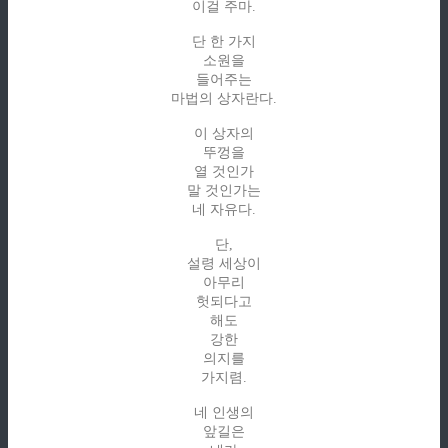
이걸 주마.
단 한 가지
소원을
들어주는
마법의 상자란다.
이 상자의
뚜껑을
열 것인가
말 것인가는
네 자유다.
단,
설령 세상이
아무리
헛되다고
해도
강한
의지를
가지렴.
네 인생의
앞길은