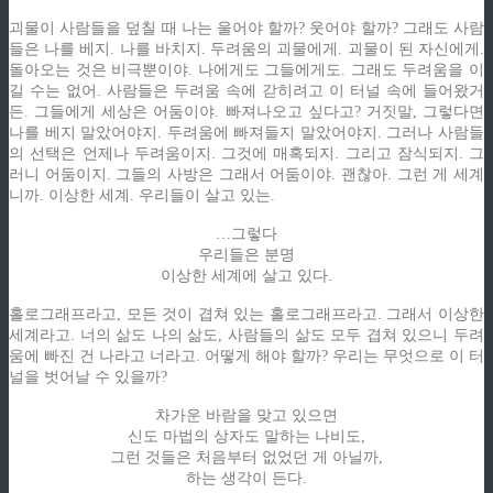
괴물이 사람들을 덮칠 때 나는 울어야 할까? 웃어야 할까? 그래도 사람
들은 나를 베지. 나를 바치지. 두려움의 괴물에게. 괴물이 된 자신에게.
돌아오는 것은 비극뿐이야. 나에게도 그들에게도. 그래도 두려움을 이
길 수는 없어. 사람들은 두려움 속에 갇히려고 이 터널 속에 들어왔거
든. 그들에게 세상은 어둠이야. 빠져나오고 싶다고? 거짓말, 그렇다면
나를 베지 말았어야지. 두려움에 빠져들지 말았어야지. 그러나 사람들
의 선택은 언제나 두려움이지. 그것에 매혹되지. 그리고 잠식되지. 그
러니 어둠이지. 그들의 사방은 그래서 어둠이야. 괜찮아. 그런 게 세계
니까. 이상한 세계. 우리들이 살고 있는.
…그렇다
우리들은 분명
이상한 세계에 살고 있다.
홀로그래프라고, 모든 것이 겹쳐 있는 홀로그래프라고. 그래서 이상한
세계라고. 너의 삶도 나의 삶도, 사람들의 삶도 모두 겹쳐 있으니 두려
움에 빠진 건 나라고 너라고. 어떻게 해야 할까? 우리는 무엇으로 이 터
널을 벗어날 수 있을까?
차가운 바람을 맞고 있으면
신도 마법의 상자도 말하는 나비도,
그런 것들은 처음부터 없었던 게 아닐까,
하는 생각이 든다.