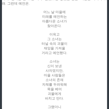
래. 그런데 예언은.
어느 날 마을에
미래를 예언하는
아름다운 소녀가
찾아온다.
이윽고
그 소녀는
터널 속의 괴물이
재앙을 가져올
거라고 예언했다.
소녀는
신이 보낸
사자였지만,
마을 사람들은
소녀의 존재
자체를 두려워해
목을 베어
괴물에게
바치고 만다.
그랬더니