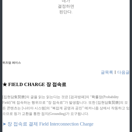
네가
결정하면
된단다.
위즈덤 레이스
글목록
ㅣ
다음글
★ FIELD CHARGE 장 접속료
[집현담集賢膽]의 글을 읽는 읽는다는 것은 [검과방패]의 “확률장(Probability
Field)”에 접속하는 행위므로 “장 접속료”가 발생합니다. 또한 [집현담集賢膽]의 모
든 콘텐츠는 [나리아 시스템]의 “복잡계 공명과 공진” 메커니즘 상에서 작동하고 있
으므로 등가 교환을 통한 접지(Grounding)가 요구됩니다.
➤ 장 접속료 결제 Field Interconnection Charge