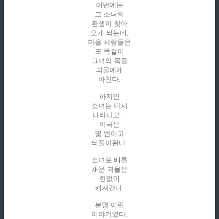
이번에는
그 소녀의
환생이 찾아
오게 되는데,
마을 사람들은
또 똑같이
그녀의 목을
괴물에게
바친다.
하지만
소녀는 다시
나타나고…
비극은
몇 번이고
되풀이된다.
소녀로 배를
채운 괴물은
한없이
커져간다.
분명 이런
이야기였다.