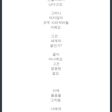
난다고요.
그러니
머지않아
모두 사라져버릴
거예요.
그건…
세계의
끝인가?
끝이
아니에요.
그건
영원한
걸요.
이제
울음을
그치렴.
너에게