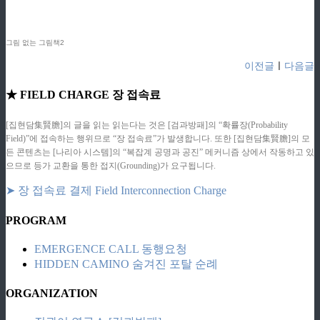
그림 없는 그림책2
이전글
ㅣ
다음글
★ FIELD CHARGE 장 접속료
[집현담集賢膽]의 글을 읽는 읽는다는 것은 [검과방패]의 “확률장(Probability
Field)”에 접속하는 행위므로 “장 접속료”가 발생합니다. 또한 [집현담集賢膽]의 모
든 콘텐츠는 [나리아 시스템]의 “복잡계 공명과 공진” 메커니즘 상에서 작동하고 있
으므로 등가 교환을 통한 접지(Grounding)가 요구됩니다.
➤ 장 접속료 결제 Field Interconnection Charge
PROGRAM
EMERGENCE CALL 동행요청
HIDDEN CAMINO 숨겨진 포탈 순례
ORGANIZATION