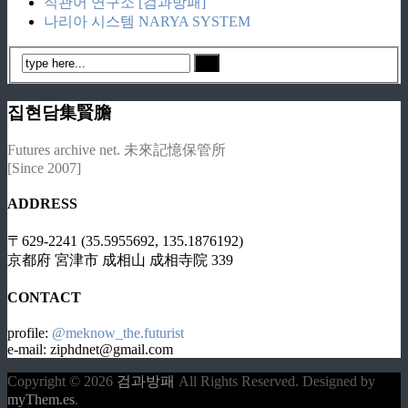
직관어 연구소 [검과방패]
나리아 시스템 NARYA SYSTEM
집현담集賢膽
Futures archive net. 未來記憶保管所
[Since 2007]
ADDRESS
〒629-2241 (35.5955692, 135.1876192)
京都府 宮津市 成相山 成相寺院 339
CONTACT
profile:
@meknow_the.futurist
e-mail: ziphdnet@gmail.com
Copyright © 2026
검과방패
All Rights Reserved.
Designed by
myThem.es
.