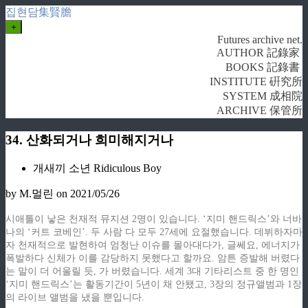
집현담集賢膽
+
Futures archive net.
AUTHOR 記錄家
BOOKS 記錄書
INSTITUTE 硏究所
SYSTEM 成相院
ARCHIVE 保管所
34. 산화되거나 희미해지거나
개새끼 소년 Ridiculous Boy
by M.멀린
on 2021/05/26
시애틀이 낳은 천재적 뮤지션 2명이 있습니다. ‘지미 핸드릭스’와 너바
나의 ‘커트 코베인’. 두 사람 다 모두 27세에 요절했습니다. 데뷔하자마
자 천재적으로 발현하여 엄청난 이슈를 몰아대다가, 글쎄요, 에너지가
폭발하다 신체가 이를 감당하지 못했다고 할까요. 암튼 증발해 버렸다
는 말이 더 어울릴 듯, 가 버렸습니다. 세계 3대 기타리스트 중 한 명인
‘지미 핸드릭스’는 활동기간이 5년이 채 안됐고, 3장의 정규앨범과 1장
의 라이브 앨범을 냈을 뿐입니다.
z