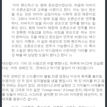
‘지미 핸드릭스’는 원래 왼손잡이였는데, 처음에 아버지
가 오른손잡이로 교육을 시켰다고 한다. 이는 당시 왼손
을 쓰는 것은 악마의 상징이라는 사회적 편견 때문이었
다. 그래서 아버지가 방에 있을 때는 오른손으로 연주를
하다, 아버지가 방을 떠나면 왼손으로 연주를 했다는 일
화도 있다. 원래 아버지 때문에 오른손으로 연주를 하다
가 정확한 리듬감을 요하는 피킹을 왼손으로 하는 것이
더 편하다는 것을 깨닫고 왼손잡이 연주로 바꿨다는 얘기
도 있다. 어쨌든, 이 같은 배경으로 인해 핸드릭스는 왼손
으로도, 오른손으로도 연주가 가능했다고 한다. 이 특이
한 스킬은 핸드릭스가 악기점에서 이런저런 기타를 오디
션 해볼 때 상당한 도움이 됐다고 한다.
[1]
대단합니다. 기타 안 사줬으면 어쩔 뻔했나요. 하루에 9시간씩 연습했
다는 ‘커트 코베인’도.. 천재라고 하기엔 열정이 더 대단합니다.
‘커트 코베인’은 신드롬이라 불릴 만큼 엄청난 이슈와 화제를 불러일
으켰지만, 단 두 장의 정규앨범을 냈을 뿐입니다. 떡 진 머리를 하고 음
악 외에는 관심이 없던, 샌프란시스코에 널렸던 그 거지들이 시애틀에
모여, 말 그대로 거지 같은 ‘Grunge music’ (Grunge:먼지, 때)이란 쟝르
를 만들어 버리고, 시끄러운 음악뿐 만 아니라 지저분한 패션까지, 전
세계를 열광시킨 겁니다.