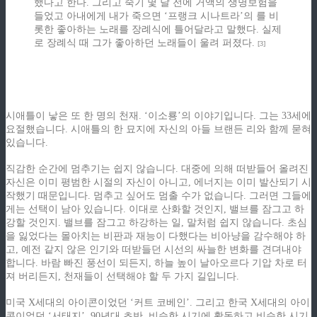
했다고 한다. 그리고 죽기 몇 달 전에 거액의 생명보험을
들었고 아내에게 내가 죽으면 ‘프랭크 시나트라’의 를 비
롯한 좋아하는 노래를 장례식에 틀어달라고 말했다. 실제
로 장례식 때 그가 좋아하던 노래들이 울려 퍼졌다.
[3]
z
시애틀이 낳은 또 한 명의 천재. ‘이소룡’의 이야기입니다. 그는 33세에
요절했습니다. 시애틀의 한 묘지에 자신의 아들 브랜든 리와 함께 묻혀
있습니다.
z
직감한 순간에 멈추기는 쉽지 않습니다. 대중에 의해 떠받들어 올려진
자신은 이미 평범한 시절의 자신이 아니고, 에너지는 이미 발산되기 시
작했기 때문입니다. 멈추고 싶어도 멈출 수가 없습니다. 그러면 그들에
게는 선택이 남아 있습니다. 이대로 산화할 것인지, 밸브를 잠그고 하
강할 것인지. 밸브를 잠그고 하강하는 일, 말처럼 쉽지 않습니다. 초심
을 잃었다는 몰아치는 비판과 재능이 다했다는 비아냥을 감수해야 하
고, 예전 같지 않은 인기와 떠받들던 시선의 싸늘한 변화를 견뎌내야
합니다. 바람 빠진 풍선이 되든지, 하늘 높이 날아오르다 기압 차로 터
져 버리든지, 천재들이 선택해야 할 두 가지 길입니다.
z
미국 X세대의 아이콘이었던 ‘커트 코베인’. 그리고 한국 X세대의 아이
콘이었던 ‘서태지’. 90년대 초반, 비슷한 시기에 활동하고 비슷한 시기