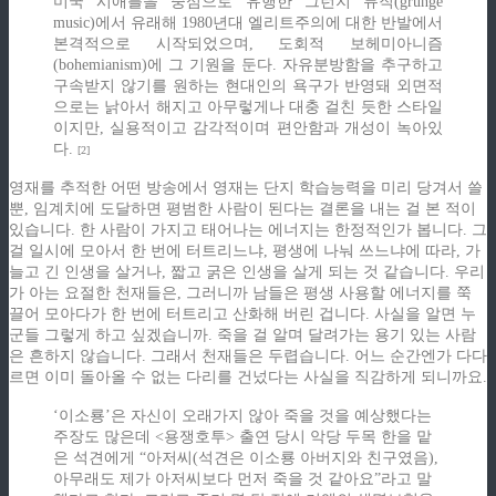
미국 시애틀을 중심으로 유행한 그런지 뮤직(grunge
music)에서 유래해 1980년대 엘리트주의에 대한 반발에서
본격적으로 시작되었으며, 도회적 보헤미아니즘
(bohemianism)에 그 기원을 둔다. 자유분방함을 추구하고
구속받지 않기를 원하는 현대인의 욕구가 반영돼 외면적
으로는 낡아서 해지고 아무렇게나 대충 걸친 듯한 스타일
이지만, 실용적이고 감각적이며 편안함과 개성이 녹아있
다.
[2]
영재를 추적한 어떤 방송에서 영재는 단지 학습능력을 미리 당겨서 쓸
뿐, 임계치에 도달하면 평범한 사람이 된다는 결론을 내는 걸 본 적이
있습니다. 한 사람이 가지고 태어나는 에너지는 한정적인가 봅니다. 그
걸 일시에 모아서 한 번에 터트리느냐, 평생에 나눠 쓰느냐에 따라, 가
늘고 긴 인생을 살거나, 짧고 굵은 인생을 살게 되는 것 같습니다. 우리
가 아는 요절한 천재들은, 그러니까 남들은 평생 사용할 에너지를 쭉
끌어 모아다가 한 번에 터트리고 산화해 버린 겁니다. 사실을 알면 누
군들 그렇게 하고 싶겠습니까. 죽을 걸 알며 달려가는 용기 있는 사람
은 흔하지 않습니다. 그래서 천재들은 두렵습니다. 어느 순간엔가 다다
르면 이미 돌아올 수 없는 다리를 건넜다는 사실을 직감하게 되니까요.
‘이소룡’은 자신이 오래가지 않아 죽을 것을 예상했다는
주장도 많은데 <용쟁호투> 출연 당시 악당 두목 한을 맡
은 석견에게 “아저씨(석견은 이소룡 아버지와 친구였음),
아무래도 제가 아저씨보다 먼저 죽을 것 같아요”라고 말