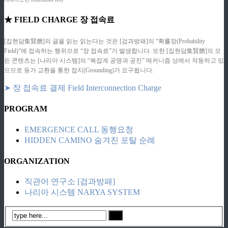
★ FIELD CHARGE 장 접속료
[집현담集賢膽]의 글을 읽는 읽는다는 것은 [검과방패]의 “확률장(Probability
Field)”에 접속하는 행위므로 “장 접속료”가 발생합니다. 또한 [집현담集賢膽]의 모
든 콘텐츠는 [나리아 시스템]의 “복잡계 공명과 공진” 메커니즘 상에서 작동하고 있
으므로 등가 교환을 통한 접지(Grounding)가 요구됩니다.
➤ 장 접속료 결제 Field Interconnection Charge
PROGRAM
EMERGENCE CALL 동행요청
HIDDEN CAMINO 숨겨진 포탈 순례
ORGANIZATION
직관어 연구소 [검과방패]
나리아 시스템 NARYA SYSTEM