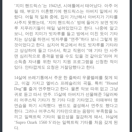
‘지미 핸드릭스’는 1942년, 시애틀에서 태어났다. 아주 어
릴 때, 부모가 이혼했기에 핸드릭스는 아버지 밑에서 자
랐다. 어릴 적 일화 중에, 집이 가난해서 아버지가 기타를
사주지 못했는데, ‘지미 핸드릭스’ 방에 들어가 보면 빗자
루 지푸라기들이 매일 널려있었다고 한다. 나중에 알고
보니, 어린 지미가 빗자루를 들고 방에서 미친 듯이 기타
치는 상상을 하면서 빗자루를 “연주”하다 보니 그렇게 된
것이었다고 한다. 심지어 학교에서 하도 빗자루를 기타라
고 상상하며 들고 다녀서, 학교 직원이 “얘 기타 안 사주
면 심리적으로 충격을 받을 수도 있을 것 같아요”라며 저
소득층 자녀를 위한 악기 지원 프로그램을 신청한 적이
있다. 안타깝게도 요청은 거절당했다고 한다.
14살에 쓰레기통에서 주운 한 줄짜리 우쿨렐레를 찾게 되
고, 이걸 가지고 엘비스 프레슬리의 곡들, 특히 “Hound
Dog”를 즐겨 연주했다고 한다. 물론 악보 따위 없고 그냥
귀로 듣고 따서 연주. 15살에 아버지가 선물해준 5달러짜
리 어쿠스틱 기타가 첫 기타 다운 기타였고, 이때부터 맹
연습을 하기 시작했다. 밴드도 결성해서 연주도 했다고
한다. 그러나 어쿠스틱 기타만으로는 음량이 부족함을 느
끼고 일렉트릭 기타의 필요성을 절감하게 돼서, 16살에
‘Supro Ozark 1560 S’라는 일렉트릭 기타를 처음 갖게 된
다.