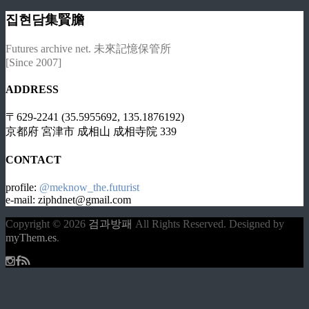
집현담集賢膽
Futures archive net. 未來記憶保管所
[Since 2007]
ADDRESS
〒629-2241 (35.5955692, 135.1876192)
京都府 宮津市 成相山 成相寺院 339
CONTACT
profile:
@meknow_the.futurist
e-mail: ziphdnet@gmail.com
Copyright © 2026
검과방패
All Rights Reserved.
Designed by
myThem.es
.