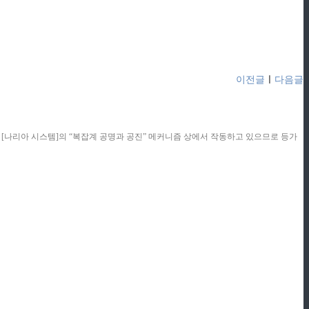
이전글
ㅣ
다음글
콘텐츠는 [나리아 시스템]의 “복잡계 공명과 공진” 메커니즘 상에서 작동하고 있으므로 등가