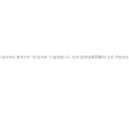
ield)”에 접속하는 행위므로 “장 접속료”가 발생합니다. 또한 [집현담集賢膽]의 모든 