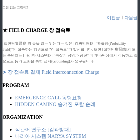
그림 없는 그림책2
이전글
ㅣ
다음글
★ FIELD CHARGE 장 접속료
[집현담集賢膽]의 글을 읽는 읽는다는 것은 [검과방패]의 “확률장(Probability
Field)”에 접속하는 행위므로 “장 접속료”가 발생합니다. 또한 [집현담集賢膽]의 모
든 콘텐츠는 [나리아 시스템]의 “복잡계 공명과 공진” 메커니즘 상에서 작동하고 있
으므로 등가 교환을 통한 접지(Grounding)가 요구됩니다.
➤ 장 접속료 결제 Field Interconnection Charge
PROGRAM
EMERGENCE CALL 동행요청
HIDDEN CAMINO 숨겨진 포탈 순례
ORGANIZATION
직관어 연구소 [검과방패]
나리아 시스템 NARYA SYSTEM