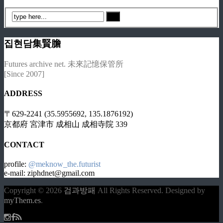
집현담集賢膽
Futures archive net. 未來記憶保管所
[Since 2007]
ADDRESS
〒629-2241 (35.5955692, 135.1876192)
京都府 宮津市 成相山 成相寺院 339
CONTACT
profile:
@meknow_the.futurist
e-mail: ziphdnet@gmail.com
Copyright © 2026
검과방패
All Rights Reserved.
Designed by
myThem.es
.