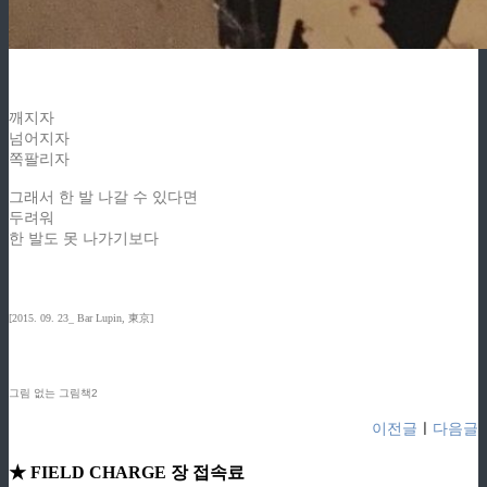
깨지자
넘어지자
쪽팔리자
그래서 한 발 나갈 수 있다면
두려워
한 발도 못 나가기보다
[2015. 09. 23_ Bar Lupin, 東京]
그림 없는 그림책2
이전글
ㅣ
다음글
★ FIELD CHARGE 장 접속료