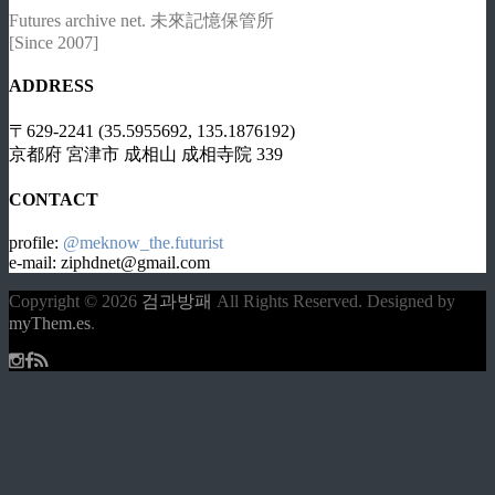
Futures archive net. 未來記憶保管所
[Since 2007]
ADDRESS
〒629-2241 (35.5955692, 135.1876192)
京都府 宮津市 成相山 成相寺院 339
CONTACT
profile:
@meknow_the.futurist
e-mail: ziphdnet@gmail.com
Copyright © 2026
검과방패
All Rights Reserved.
Designed by
myThem.es
.