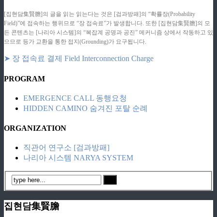
[집현담集賢膽]의 글을 읽는 읽는다는 것은 [검과방패]의 “확률장(Probability
Field)”에 접속하는 행위므로 “장 접속료”가 발생합니다. 또한 [집현담集賢膽]의 모
든 콘텐츠는 [나리아 시스템]의 “복잡계 공명과 공진” 메커니즘 상에서 작동하고 있
으므로 등가 교환을 통한 접지(Grounding)가 요구됩니다.
➤ 장 접속료 결제 Field Interconnection Charge
PROGRAM
EMERGENCE CALL 동행요청
HIDDEN CAMINO 숨겨진 포탈 순례
ORGANIZATION
직관어 연구소 [검과방패]
나리아 시스템 NARYA SYSTEM
집현담集賢膽