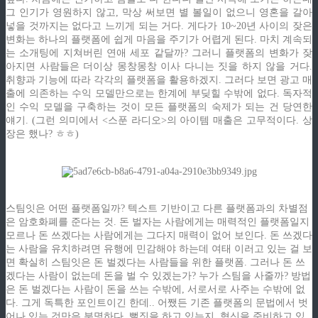
그 인기가 영원하지 않고, 막상 써보면 별 볼일이 없으니 영혼을 갈아
넣을 것까지는 없다고 느끼게 되는 거다. 게다가 10~20년 사이의 잦은
변화는 하나의 플랫폼에 쉽게 마음을 주기가 어렵게 된다. 마치 계속되
는 소개팅에 지쳐버린 연애 세포 같달까? 그러니 플랫폼의 변화가 잦
아지면 사람들은 더이상 몽창몽창 이사 다니는 짓을 하지 않을 거다.
취향과 기능에 따라 각각의 플랫폼을 활용하겠지. 그러다 보면 광고 매
출에 의존하는 수익 모델만으로는 한계에 부딪힐 수밖에 없다. 독자적
인 수익 모델을 구축하는 것이 모든 플랫폼의 숙제가 되는 건 당연한
얘기. (그런 의미에서 <스푼 라디오>의 아이템 매출은 고무적이다. 상
장은 했나? ㅎㅎ)
스팀잇은 어떤 플랫폼일까? 텍스트 기반이고 다른 플랫폼과의 차별점
은 암호화폐를 준다는 것. 돈 벌자는 사람에게는 매력적인 플랫폼일지
모르나 돈 쓰겠다는 사람에게는 그다지 매력이 없어 보인다. 돈 쓰겠다
는 사람을 유치하려면 유행에 민감해야 하는데 여태 이러고 있는 걸 보
면 확실히 스팀잇은 돈 벌겠다는 사람들을 위한 플랫폼. 그러나 돈 쓰
겠다는 사람이 없는데 돈을 벌 수 있겠는가? 누가 스팀을 사줄까? 방법
은 돈 벌겠다는 사람이 돈을 쓰는 수밖에, 서로서로 사주는 수밖에 없
다. 그게 독특한 포인트이긴 한데.. 어쨌든 기존 플랫폼의 문법에서 벗
어나 있는 것만은 분명하다. 뻘짓을 하고 있는지, 혁신을 준비하고 있