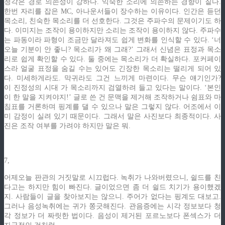
청각은 경로 의존성이 강하다. 익숙한 소리에 의존하는 경향이 짙다.
한번 자리를 잡은 MC, 아나운서들이 장수하는 이유이다. 인간은 듣던
목소리, 친숙한 목소리를 더 선호한다. 그것은 주파수의 문제이기도 하
다. 이미지는 조작이 용이하지만 소리는 조작이 용이하지 않다. 주파수
는 파동이라 파형이 조금만 달라져도 쉽게 변화를 인식할 수 있다. ‘너
오늘 기분이 안 좋니? 목소리가 왜 그래?’ 그래서 신념은 표정과 목소
리로 쉽게 확인할 수 있다. 둘 중에는 목소리가 더 확실하다. 포커페이
스라 얼굴 표정을 숨길 수는 있어도 긴장한 목소리는 떨리게 되어 있
다. 미세하게라도. 막귀라도 그건 느끼게 마련이다. 무슨 얘기인가?
이
진정성의 시대
가 목소리까지 검열하려 들고 있다는 말이다. ‘본인
이 한 말을 지켜야지!’ 글로 쓴 건 문맥을 제거해 조작하거나 쉼표와 마
침표를 거론하며 핑계를 댈 수 있으나 말은 그렇지 않다. 어조에서 이
미 감정이 실려 있기 때문이다. 그래서 말은 사진보다 최종적이다. 사
진은 조작 여부를 가려야 하지만 말은 뭐.
7,
어제오늘 판관의 거짓말로 시끄럽다. 녹취가 나와버렸으니, 쉴드를 친
다고는 하지만 힘이 빠진다. 글이었으면 좀 더 쉴드 치기가 용이했겠
지. 사람들이 글을 찾아보지는 않으니. 주어가 없다는 핑계도 대보고.
그러나 음성녹취에는 귀가 쫑긋해진다. 관음증에는 시각 정보보다 청
각 정보가 더 짜릿한 법이다. 음성이 제거된 포르노보다 폰섹스가 더