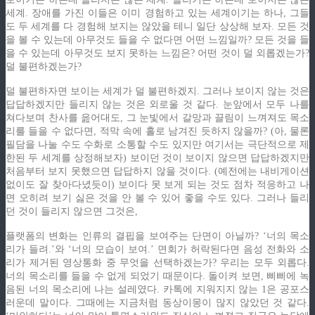
세계. 장애를 가진 이들은 이미 경험하고 있는 세계이기는 하나, 그들
도 두 세계를 다 경험해 보지는 않았을 테니 일단 상상해 보자. 모든 것
을 볼 수 있는데 아무것도 들을 수 없다면 어떤 느낌일까? 모든 것을 들
을 수 있는데 아무것도 보지 못하는 느낌은? 어떤 것이 덜 외롭겠는가?
덜 불편하겠는가?
덜 불편하자면 보이는 세계가 덜 불편하겠지. 그러나 보이지 않는 것은
답답하겠지만 들리지 않는 것은 외로울 것 같다. 눈앞에서 모두 나를
쳐다보며 찬사를 읊어대도, 그 눈빛에서 갈망과 끌림이 느껴져도 목소
리를 들을 수 없다면, 적막 속에 홀로 남겨진 듯하지 않을까? (아, 물론
필담을 나눌 수도 수화로 소통할 수도 있지만 여기서는 극단적으로 제
한된 두 세계를 상정해보자) 보이던 것이 보이지 않으면 답답하겠지만
처음부터 보지 못했으면 답답하지 않을 것이다. (예전에는 내비게이션
없이도 잘 찾아다녔듯이) 보이다 못 보게 되는 것도 점차 적응하고 나
면 오히려 보기 싫은 것을 안 볼 수 있어 좋을 수도 있다. 그러나 들리
던 것이 들리지 않으면 그것은,
플랫폼의 변화는 인류의 결핍을 보여주는 단면이 아닐까? ‘너의 목소
리가 들려.’와 ‘너의 모습이 보여.’ 면회가 허락된다면 음성 전화와 소
리가 제거된 영상통화 중 무엇을 선택하겠는가? 우리는 모두 외롭다.
너의 목소리를 들을 수 없게 되었기 때문이다. 돌이켜 보면, 삐삐에 녹
음된 너의 목소리에 나는 설레였다. 카톡에 지워지지 않는 1은 공포스
러운데 말이다. 그때에는 지금처럼 동상이몽이 많지 않았던 것 같다.