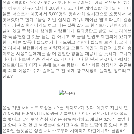
요즘 <클럽하우스>가 핫한가 보다. 안드로이드는 아직 오픈도 안 했는
데 하루에 신규가입자가 200만이라고. 이번 게임스탑 공매도 사태 때
일론 머스크가 이곳에서 5,000명의 청취자와 실시간으로 소통해서 더
핫해졌다고 한다. ‘음성 기반 실시간 커뮤니케이션 앱’이라는데 일종
의 컨퍼런스 형식이기도 하고 작은 살롱 같기도 한가보다. 진행자와 패
널이 있고 즉석에서 참여한 사람들에게 질의응답도 받고. 대신 라이브
라 녹음/편집된 것을 듣는 건 아니고 또 클럽 인원도 제한되어 있다고
한다. 빠른 발품이 필요하거나 네트워크 역량이 필요해 보인다. 오피니
언 리더나 셀럽들에게는 매력적이고 그들의 의견과 직접적 소통이 흥
미로운 사용자들에게는 좀 더 친밀한 경험을 제공해 줄 듯하다. 그나저
나 이러다 보면 각종 컨퍼런스, 세미나는 다 문 닫게 생겼다. 마법사는
안드로이드라 아직 사용해 보지는 못했다. 워낙 빠른 성장세라 유튜브
와 페북 이용자 수가 줄어들고 전 세계 광고시장이 들썩일 정도라고.
정말?
음성 기반 서비스로 토종은 <스푼 라디오>가 있다. 이것도 지난해 연
간 아이템 판매액이 837억원을 기록했다고 한다. 전년대비 70% 성장
을 했다고. 1인 누적 청취 시간은 44% 증가하고 채널은 82%가 늘었다
고 한다. 이건 한 번 써봤는데 실시간 야설 듣는 느낌이 좀 있다. 뭐든
온라인 플랫폼은 성인 서비스로부터 시작되기 마련이니까. 클럽하우