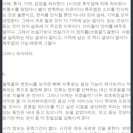
이해, 후각, 기억, 감정을 처리한다. (시각은 후두엽에 의해 처리된다.
뒤통수를 맞았더니 별이 번쩍하는 이유이다) 측두엽은 소리를 인식하
는 것은 물론이요, 문자를 인식할 뿐만 아니라 맛과 냄새, 기억을 모두
관장한다. 그래서 귀로 들은 것이 더 기억에 남는 법이다. 읽는 것보다
듣는 것이 언어 습득에 더 주요한 이유이다. 아이들이 언어를 배우듯
말이다. 그래서 논설가보다 연설가가 더 정치를(선동을?) 잘한다. 사람
을 설득하는 데는 글보다 말이고, 기억에 남는 것 역시 글보다 말이다.
측두엽의 기능 때문에 그렇다.
그러니 속삭여라.
6,
플랫폼의 변천사를 보자면 삐삐 이후로는 음성 기능이 제거되거나 약
화되는 쪽으로 발전해 왔다. 인류는 편리를 선택하는 대신 외로움을 대
가로 지불해 온 것이다. 그러나 이제는 지쳤을까? 너무 외로워진걸까?
아직은 좀 더 지켜봐야겠지만 음성 기반 서비스는 다시 무대에 오르게
될 것이다. 온종일 라디오를 끼고 살던 시절을 생각하면 우리는 깨어
있는 동안은 내내 듣고 있으니까. 눈을 감았더라도. 보고 듣는 것보다
듣기만 하는 것이 좀 더 친밀감을 강화시켜 준다.
시각 정보는 유효기간이 짧다. 시각은 계속 새로운 것을 원한다. 반면