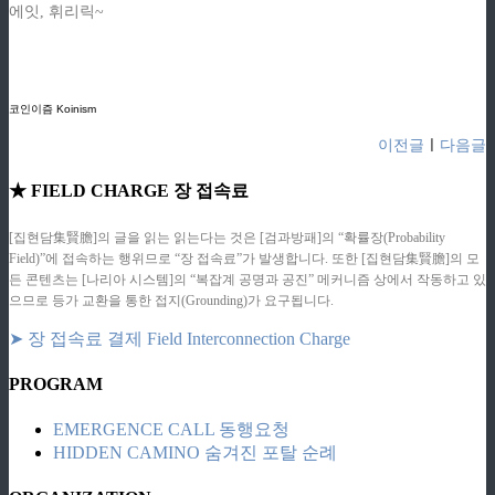
에잇, 휘리릭~
ziphd.net
ziphd.net
코인이즘 Koinism
이전글
ㅣ
다음글
★ FIELD CHARGE 장 접속료
[집현담集賢膽]의 글을 읽는 읽는다는 것은 [검과방패]의 “확률장(Probability
Field)”에 접속하는 행위므로 “장 접속료”가 발생합니다. 또한 [집현담集賢膽]의 모
든 콘텐츠는 [나리아 시스템]의 “복잡계 공명과 공진” 메커니즘 상에서 작동하고 있
으므로 등가 교환을 통한 접지(Grounding)가 요구됩니다.
➤ 장 접속료 결제 Field Interconnection Charge
PROGRAM
EMERGENCE CALL 동행요청
HIDDEN CAMINO 숨겨진 포탈 순례