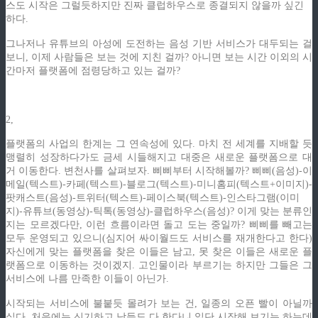
스도 시작은 그럴듯하지만 진짜 클럽하우스로 종결되지 않을까 싶긴
하다.
그나저나 유튜브의 아성에 도전하는 음성 기반 서비스가 대두되는 걸
보니, 이제 사람들은 보는 것에 지친 걸까? 아니면 보는 시간 이외의 시
간마저 플랫폼에 점령당하고 있는 걸까?
2,
플랫폼의 사업의 한계는 그 연속성에 있다. 마치 전 세계를 지배할 듯
맹렬히 성장하다가도 금세 시들해지고 대중은 새로운 플랫폼으로 대
거 이동한다. 변천사를 살펴보자. 삐삐부터 시작해볼까? 삐삐(음성)-이
메일(텍스트)-카페(텍스트)-블로그(텍스트)-미니홈피(텍스트+이미지)-
팟캐스트(음성)-트위터(텍스트)-페이스북(텍스트)-인스타그램(이미
지)-유튜브(동영상)-틱톡(동영상)-클럽하우스(음성)? 이게 맞는 분류인
지는 모르겠다만, 이런 흐름이라면 돌고 도는 중일까? 삐삐를 빼고는
모두 운영되고 있으니(심지어 싸이월드도 서비스를 재개한다고 한다)
자신에게 맞는 플랫폼을 찾은 이들은 남고, 못 찾은 이들은 새로운 플
랫폼으로 이동하는 것이겠지. 고인물이라 부르기는 하지만 그들은 그
서비스에 나름 만족한 이들이 아닌가.
시작되는 서비스에 불붙듯 몰려가 보는 건, 일종의 오픈 빨이 아닐까
싶다. 처음에는 신기하고 남들도 다 한다니 일단 시작해 보기는 하는데