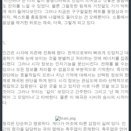
‘미안하다’는 너의 말이 퉁명스러워도 진심이 느껴졌고 짓궃은 농담에
도 진의를 느낄 수 있었다. 물론 그럴듯한 핑계와 거짓말도 기가 막히
게 속이 들여다보인다. 그러나 지금은 구구절절한 팩트를 동영상과 이
미지, 텍스트를 총동원해 나열해도 돌아오는 건 오해뿐이다. 소통에서
음성을 제거한 뒤로는 계속, 더욱, 그렇게 되고 있다.
5,
인간은 시각에 의존해 진화해 왔다. 천적으로부터 빠르게 도망치고 대
응하기 위해 눈에 보이는 것을 분별하고 처리하는 것에 에너지를 집중
시켰다. 그러나 시각 정보는 인지기능을 분산시킨다. 전체를 볼 수는
있으나 모든 정보를 처리할 수 없음으로 부분적으로 기억한다. 즉각적
판단에는 효율적일지 모르나 지난 기억에 대해서는 선택된 정보의 한
계로 왜곡된 판단을 하게 된다. 시각 정보는 관심도에 따라 선택적으로
채집되고 집중된다. 같은 곳을 보고 있지만 서로 다른 것을 보고 있는
것이다. 그러나 우리는 ‘같이’ 보았다고 간주한다. 그리고 ‘넌 왜 기억
력이 그 모양이냐’고 타박한다. 물론 이 왜곡은 시비와 송사의 시작이
다.
청각은 단순하고 명료하다. 게다가 어조에 따른 감정이 실려 있다. 인
간의 청각을 담당하는 귀의 옆에는 측두엽이 존재한다. 측두엽은 언어