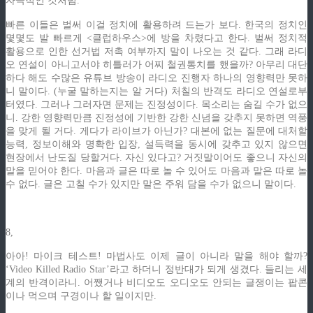
자극적인 것처럼.
빠른 이들은 벌써 이걸 정치에 활용하려 드는가 보다. 한국의 정치인
몇몇도 발 빠르게 <클럽하우스>에 방을 차렸다고 한다. 벌써 정치적
활용으로 인한 선거법 저촉 여부까지 말이 나오는 것 같다. 그래 라디
오 연설이 아니고서야 히틀러가 어찌 철권통치를 했을까? 아무리 대단
하다 해도 수많은 유튜브 방송이 라디오 진행자 하나의 영향력만 못하
니 말이다. (누굴 말하는지는 알 거다) 처칠의 반격도 라디오 연설로부
터였다. 그러나 그러자면 문제는 진정성이다. 목소리는 숨길 수가 없으
니. 강한 영향력만큼 진정성에 기반한 강한 신념을 갖추지 못하면 역풍
을 맞게 될 거다. 게다가 라이브가 아닌가? 대본에 없는 질문에 대처할
능력, 정보이해와 명확한 입장, 설득력을 동시에 갖추고 있지 않으면
현장에서 난도질 당할거다. 자신 있다고? 거짓말이어도 좋으니 자신의
말을 믿어야 한다. 마음과 글은 따로 놀 수 있어도 마음과 말은 따로 놀
수 없다. 글은 고칠 수가 있지만 말은 주워 담을 수가 없으니 말이다.
8,
아아! 마이크 테스트! 마법사도 이제 글이 아니라 말을 해야 할까?
‘Video Killed Radio Star’라고 하더니 정반대가 되게 생겼다. 들리는 세
계의 반격이라니. 어쨌거나 비디오도 오디오도 안되는 글쟁이는 팝콘
이나 먹으며 구경이나 할 일이지만.