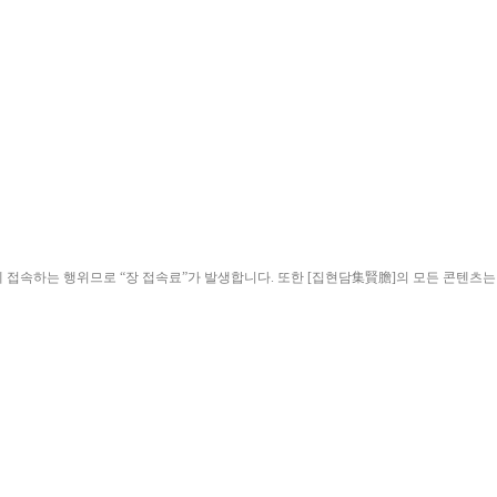
ield)”에 접속하는 행위므로 “장 접속료”가 발생합니다. 또한 [집현담集賢膽]의 모든 