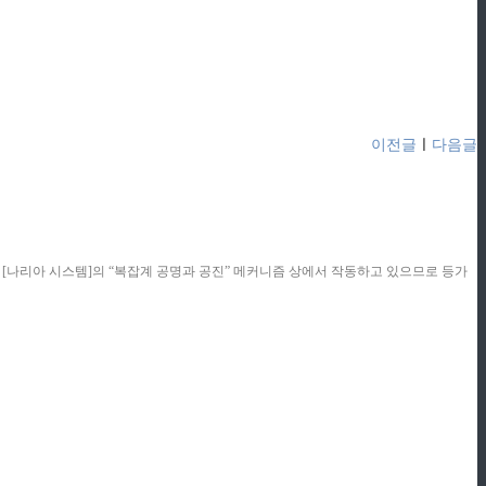
이전글
ㅣ
다음글
콘텐츠는 [나리아 시스템]의 “복잡계 공명과 공진” 메커니즘 상에서 작동하고 있으므로 등가