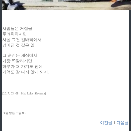
사람들은 거절을
두려워하지만
사실 그건 길바닥에서
넘어진 것 같은 일.
그 순간은 세상에서
가장 쪽팔리지만
하루가 채 가기도 전에
기억도 잘 나지 않게 되지.
[2017. 03. 08_ Bled Lake, Slovenia]
그림 없는 그림책2
이전글
ㅣ
다음글