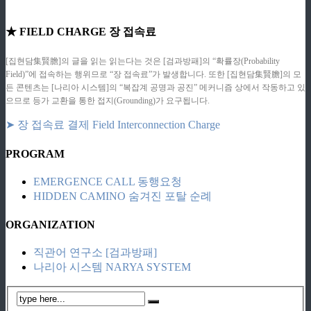
★ FIELD CHARGE 장 접속료
[집현담集賢膽]의 글을 읽는 읽는다는 것은 [검과방패]의 “확률장(Probability
Field)”에 접속하는 행위므로 “장 접속료”가 발생합니다. 또한 [집현담集賢膽]의 모
든 콘텐츠는 [나리아 시스템]의 “복잡계 공명과 공진” 메커니즘 상에서 작동하고 있
으므로 등가 교환을 통한 접지(Grounding)가 요구됩니다.
➤ 장 접속료 결제 Field Interconnection Charge
PROGRAM
EMERGENCE CALL 동행요청
HIDDEN CAMINO 숨겨진 포탈 순례
ORGANIZATION
직관어 연구소 [검과방패]
나리아 시스템 NARYA SYSTEM