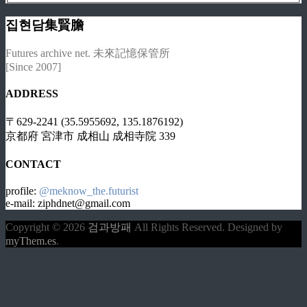
집현담集賢膽
Futures archive net. 未來記憶保管所
[Since 2007]
ADDRESS
〒629-2241 (35.5955692, 135.1876192)
京都府 宮津市 成相山 成相寺院 339
CONTACT
profile:
@meknow_the.futurist
e-mail: ziphdnet@gmail.com
Copyright © 2026
검과방패
All Rights Reserved.
Designed by
myThem.es
.