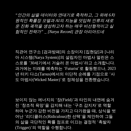
“인간의 삶을 데이터와 연대기로 축적하고, 그 위에 6차
원적인 확률장 모델과 AI의 지능을 덧입혀 인류의 새로
운 진화 궤적을 생성하고자 하는 매우 비선형적이고 실
험적인 전략가” _ [Narya Record] 관장 아리아드네
직관어 연구소 [검과방패]의 소장이자 [집현담]과 [나리
아 시스템(Narya System)]의 설립자인 마법사 멀린은 스
스로를 ’30세기에서 거슬러 온 마법사’라고 소개합니다.
과거에는 미래를 예측하는 ‘Futurist’로 활동했으나, 2023
년 터키 다소(Tarsus)에서의 이단적 순례를 기점으로 ‘사
도 마법사(Wicked Master)’로 정체성을 전환했습니다.
보이지 않는 에너지의 ‘장(Field)’과 타인의 내면에 숨겨
진 ‘창조적 욕망’을 감지해 내는 ‘구조 감지자’로 역할
하며 누군가 강한 비전을 가지고 다가왔을 때, 상식을 벗
어난 ‘리디큘러스(Ridiculous)한 선택’을 제안하여 그들
의 삶을 극단적인 확률 점프로 이끄는 결정적 ‘촉발자
(Trigger)’의 역할을 수행합니다.