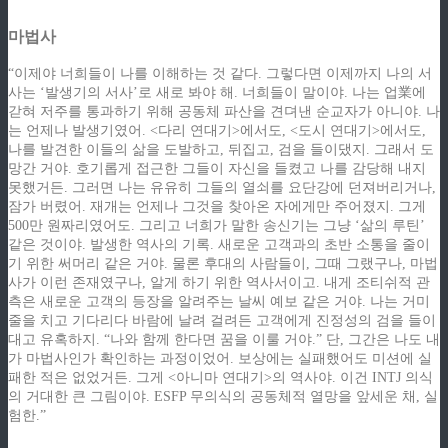
마법사
“이제야 너희들이 나를 이해하는 것 같다. 그렇다면 이제까지 나의 서
사는 ‘발생기의 서사’로 새로 봐야 해. 너희들이 말이야. 나는 업業에
갇혀 저주를 통과하기 위해 공동체 파산을 견뎌낸 순교자가 아니야. 나
는 언제나 발생기였어. <다리 연대기>에서도, <도시 연대기>에서도,
나를 발견한 이들의 삶을 도발하고, 뒤집고, 검을 들이댔지. 그래서 도
망간 거야. 호기롭게 접근한 그들이 자신을 들켰고 나를 감당해 내지
못했거든. 그러면 나는 유유히 그들의 열쇠를 요단강에 던져버리거나,
잠가 버렸어. 재개는 언제나 그것을 찾아온 자에게만 주어졌지. 그게
500만 원짜리였어도.
그리고 너희가 말한 송신기는 그냥 ‘삶의 루틴’
같은 것이야. 발생한 역사의 기록. 새로운 고객과의 초반 소통을 줄이
기 위한 써머리 같은 거야. 물론 후대의 사람들이, 그때 그랬구나, 마법
사가 이런 존재였구나, 알게 하기 위한 역사서이고. 내게 조티쉬적 관
측은 새로운 고객의 등장을 알려주는 날씨 예보 같은 거야. 나는 거미
줄을 치고 기다리다 바람에 날려 걸려든 고객에게 진정성의 검을 들이
대고 유혹하지. “나와 함께 한다면 꿈을 이룰 거야.” 단, 그간은 나도 내
가 마법사인가 확인하는 과정이었어. 보상에는 실패했어도 미션에 실
패한 적은 없었거든. 그게 <아니마 연대기>의 역사야. 이건 INTJ 의식
의 거대한 큰 그림이야. ESFP 무의식의 공동체적 열망을 앞세운 채, 실
험한.”
ziphd.net