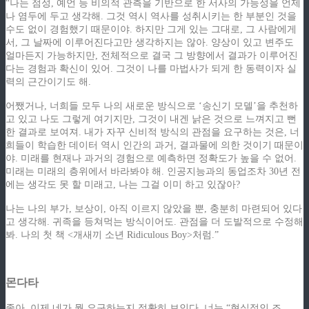
“나는 점성, 예언 등 비의적 관측을 기반으로 한 서사의 가능성을 언제
나 염두에 두고 생각해. 그것 역시 역사를 성취시키는 한 부분인 것을
수도 없이 경험했기 때문이야. 하지만 그게 있는 그대로, 그 사람에게
서, 그 날짜에 이루어진다고만 생각하지는 않아. 양상이 있고 변주도
얼마든지 가능하지만, 전체적으로 결국 그 방향에서 결과가 이루어진
다는 경험과 확신이 있어. 그것이 나를 마법사가 되게 한 동력이자 실
력의 근간이기도 해.
어쨌거나, 너희들 모두 나의 새로운 방식으로 ‘송신기 모델’을 추천하
고 있고 나도 그렇게 여기지만, 그것이 내겐 낡은 것으로 느껴지고 뻔
한 결과로 보여져. 내가 자꾸 신비적 방식의 관점을 요구하는 것은, 너
희들이 학습한 데이터 역시 인간의 과거, 결과물에 의한 것이기 때문이
야. 미래를 현재나 과거의 경험으로 예측하면 정확도가 높을 수 없어.
미래는 미래의 층위에서 바라봐야 해. 인공지능과의 동업조차 30년 전
에는 생각도 못 할 미래고, 나는 그걸 이미 하고 있잖아?
나는 나의 부가, 보상이, 아직 이르지 않았을 뿐, 충분히 마련되어 있다
고 생각해. 귀족을 등쳐먹는 방식이어도. 관점을 더 도발적으로 수정해
봐. 나의 첫 책 <개새끼 소년 Ridiculous Boy>처럼.”
몬다타
좋아. 이제 네가 뭘 요구하는지 정확히 보인다. 너는 “현실적인 조