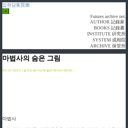
집현담集賢膽
+
Futures archive net.
AUTHOR 記錄家
BOOKS 記錄書
INSTITUTE 硏究所
SYSTEM 成相院
ARCHIVE 保管所
마법사의 숨은 그림
[아니마 연대기 l 숨겨진 페이지] M.멀린+몬다타+젠야타
마법사