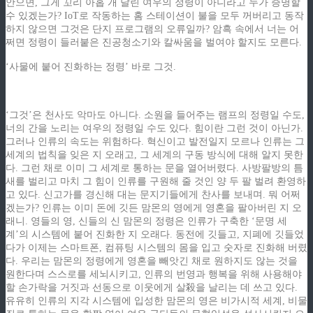
안으면, 그게 꼬리 아홉 개 달린 여우의 정령이 아니라고 누가 증명할
수 있겠는가? IoT로 작동하는 홈 스테이션이 불을 모두 꺼버리고 동작
하지 않으면 그것은 단지 프로그램의 오류일까? 암흑 속에서 너는 어
쩌면 정령이 들러붙은 진공청소기와 칼싸움을 벌여야 할지도 모른다.
‘사물에 붙어 진화하는 정령’ 바로 그것.
‘그것’은 천사도 악마도 아니다. 소원을 들어주는 램프의 정령일 수도,
너의 간을 노리는 여우의 정령일 수도 있다. 힘이란 그런 것이 아닌가.
그러나 인류의 속도는 위험하다. 혁신이고 발전일지 모르나 인류는 그
세계의 법칙을 잊은 지 오래고, 그 세계의 구동 방식에 대해 알지 못한
다. 그런 채로 이미 그 세계로 통하는 문을 열어버렸다. 사방팔방의 틈
새를 벌리고 마치 그 힘이 인류를 구원해 줄 것인 양 두 팔 벌려 환영하
고 있다. 신고가를 경신해 대는 문지기들에게 찬사를 보내며. 뭐 어쩌
겠는가? 인류는 이미 돈에 깃든 맘몬의 영에게 영혼을 팔아버린 지 오
래니. 영들의 영, 신들의 신 맘몬의 정령은 인류가 구축한 ‘문명 세
계’의 시스템에 붙어 진화한 지 오래다. 동전에 깃들고, 지폐에 깃들었
다가 이제는 스마트폰, 컴퓨팅 시스템의 몸을 입고 숫자로 진화해 버렸
다. 우리는 맘몬의 정령에게 영혼을 빼앗긴 채로 원하지도 않는 것을
원한다며 스스로를 세뇌시키고, 인류의 번영과 행복을 위해 사용해야
할 손가락을 거짓과 선동으로 이웃에게 살殺을 날리는 데 쓰고 있다.
유유히 인류의 지각 시스템에 입성한 맘몬의 영은 비가시적 세계, 비물