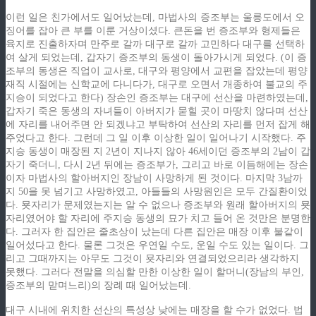
이런 일은 친가에서도 일어났는데, 마법사의 증조부는 울릉도에서 오
징어를 잡아 큰 부를 이룬 거상이셨다. 큰돈을 번 증조부와 형제들은
육지로 진출하자며 만주로 갈까 대구로 갈까 고민하다 대구를 선택하
여 살게 되었는데, 갑자기 증조부의 동생이 돌아가시게 되었다. (이 증
조부의 동생은 직업이 교사로, 대구와 평양에서 교편을 잡았는데 평양
재직 시절에는 신학교에 다니다가, 대구로 오면서 개종하여 불교의 주
지승이 되었다고 한다) 장손인 증조부는 대구에 선산을 마련하였는데,
갑자기 죽은 동생의 자녀들이 아버지가 묻힐 곳이 마땅치 않다며 선산
에 자리를 내어주면 안 되겠냐고 부탁하여 선산의 자리를 먼저 잡게 해
주었다고 한다. 그런데 그 일 이후 이상한 일이 일어나기 시작했다. 주
지승 동생이 매장된 지 2년이 지나지 않아 46세이던 증조부의 2남이 갑
자기 죽더니, 다시 2년 뒤에는 증조부가, 그리고 바로 이듬해에는 장손
이자 마법사의 할아버지인 장남이 사망하게 된 것이다. 마지막 3남까
지 50을 못 넘기고 사망하였고, 아들들의 사망원인은 모두 간질환이었
다. 묫자리가 문제였는지는 알 수 없으나 증조부와 원래 할아버지의 묫
자리였어야 할 자리에 주지승 동생의 묘가 치고 들어 온 것만은 분명한
다. 그러자 한 집안은 줄초상이 났는데 다른 집안은 매장 이후 불같이
일어섰다고 한다. 물론 그것은 우연일 수도, 운일 수도 있는 일이다. 그
리고 그때까지는 아무도 그것이 묫자리와 연결되었으리라 생각하지
못했다. 그러다 전말을 의심할 만한 이상한 일이 할머니(장남의 부인,
증조부의 맏며느리)의 장례 때 일어났는데.
대구 시내에 위치한 선산의 특성상 낮에는 매장을 할 수가 없었다. 법