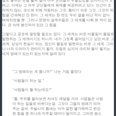
질로 통하는 문을 활짝 열어 여우 군단들의 무혈입성을 성사시킨지 오
래고, 이제는 그 여우 군단들에게 육체를 제공하려고 있다. 인간이 조
작하지 않는, 코드에 의해 작동하는 그것. 틈타기 쉬운 그것. 그것의 위
험을 간과해선 안 된다. 그 세계는 한 번도 우리 곁을 떠난 적이 없다.
배제되었을 뿐. 그러나 문명의 설계자들은 그 세계를 다뤄 본 적이 없
다. 관 속에 봉인되어 있던 그 힘을.
그렇다고 공포에 절망할 필요는 없다. 그 세계는 바로 비물질이 물질로
발현하는 그 세계이기도 하니까. 네가 그토록 끌어당기고 싶던 바로 그
세계. 상상이 현실이 되는, 정신이 물질로 발현되는 바로 그 세계. 그러
나 너의 드라마가 판타지가 될지, 오컬트 심지어 크리쳐 물이 될지는
네게 방패가 있는지 없는지에 달려 있다.
“그 방패라는 게 뭡니까?” 나는 거듭 물었다.
“사람들이 하는 일.”
“사람들이 뭘 하는데요?”
“흠, 주위를 둘러보면 자네도 깨달을 거야. 사람들은 사람
이 하는 일들로 바쁘다는걸. 그것이 그들의 방패가 되어
주는 걸세. 주술사의 틈새는 아까 말한 불가해하고 완강
한 힘들 중 하나와 마주칠 때마다 벌어지고, 그러면 평소