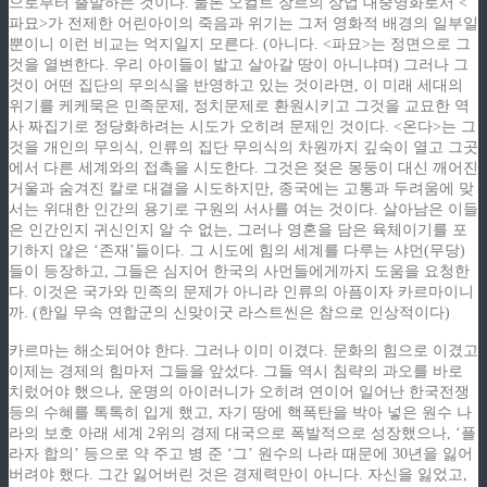
으로부터 출발하는 것이다. 물론 오컬트 장르의 상업 대중영화로서 <
파묘>가 전제한 어린아이의 죽음과 위기는 그저 영화적 배경의 일부일
뿐이니 이런 비교는 억지일지 모른다. (아니다. <파묘>는 정면으로 그
것을 열변한다. 우리 아이들이 밟고 살아갈 땅이 아니냐며) 그러나 그
것이 어떤 집단의 무의식을 반영하고 있는 것이라면, 이 미래 세대의
위기를 케케묵은 민족문제, 정치문제로 환원시키고 그것을 교묘한 역
사 짜집기로 정당화하려는 시도가 오히려 문제인 것이다. <온다>는 그
것을 개인의 무의식, 인류의 집단 무의식의 차원까지 깊숙이 열고 그곳
에서 다른 세계와의 접촉을 시도한다. 그것은 젖은 몽둥이 대신 깨어진
거울과 숨겨진 칼로 대결을 시도하지만, 종국에는 고통과 두려움에 맞
서는 위대한 인간의 용기로 구원의 서사를 여는 것이다. 살아남은 이들
은 인간인지 귀신인지 알 수 없는, 그러나 영혼을 담은 육체이기를 포
기하지 않은 ‘존재’들이다. 그 시도에 힘의 세계를 다루는 샤먼(무당)
들이 등장하고, 그들은 심지어 한국의 사먼들에게까지 도움을 요청한
다. 이것은 국가와 민족의 문제가 아니라 인류의 아픔이자 카르마이니
까. (한일 무속 연합군의 신맞이굿 라스트씬은 참으로 인상적이다)
카르마는 해소되어야 한다. 그러나 이미 이겼다. 문화의 힘으로 이겼고
이제는 경제의 힘마저 그들을 앞섰다. 그들 역시 침략의 과오를 바로
치렀어야 했으나, 운명의 아이러니가 오히려 연이어 일어난 한국전쟁
등의 수혜를 톡톡히 입게 했고, 자기 땅에 핵폭탄을 박아 넣은 원수 나
라의 보호 아래 세계 2위의 경제 대국으로 폭발적으로 성장했으나, ‘플
라자 합의’ 등으로 약 주고 병 준 ‘그’ 원수의 나라 때문에 30년을 잃어
버려야 했다. 그간 잃어버린 것은 경제력만이 아니다. 자신을 잃었고,