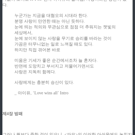
다.
누군가는 지금을 대혐오의 시대라 한다.
분명 사랑이 만연한 때는 아닌 듯하다.
눈에 띄는 적의와 무관심으로 점점 더 추워지는 잿빛의
세상에서,
눈에 보이지 않는 사랑을 무기로 승리를 바라는 것이
가끔은 터무니없는 일로 느껴질 때도 있다.
하지만 직접 겪어본 바로
미움은 기세가 좋은 순간에서조차 늘 혼자다.
반면에 도망치고 부서지고 저물어가면서도
사랑은 지독히 함께다.
사랑에게는 충분히 승산이 있다.
_ 아이유, ‘Love wins all’ Intro
제4장 방패
그러나 뭣보다 중한 것이 있으니, <파묘>의 이러한 아쉬움에도 놓치지