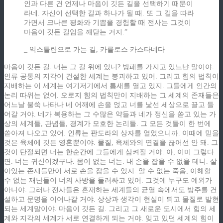
인과 다른 건 언제나 마음이 깃든 길을 선택하기 때문이
라네. 자신이 선택한 길과 하나가 될 때. 또 그 길을 따라
가면서 크나큰 평화와 기쁨을 경험할 때 전사는 그것이
마음이 깃든 길임을 깨닫는 거지.”
_ 익스틀란으로 가는 길, 카를로스 카스타네다
마음이 깃든 길. 너는 그 길 위에 있니? 방패를 가지고 있느냔 말이야.
인류 공통의 지각이 건설한 세계는 붕괴하고 있어. 그리고 힘의 법칙이
지배하는 이 세계는 여기저기에서 틈새를 열고 있지. 그들에게 인간의
논리 따위는 없어. 오로지 힘의 법칙만이 지배하는 그 세계의 존재들은
어느날 불쑥 나타나 네 어깨에 손을 얹고 너를 낯선 세상으로 끌고 들
어갈 거야. 네가 복용하는 그 수많은 약들과 네가 정신을 쏟고 있는 가
상의 세계들, 관념들, 경계가 모호한 논리들. 그 모든 것들이 한 번에
쏟아져 나오고 있어. 인류는 판도라의 상자를 열었으니까. 이때에 믿을
것은 육체에 깃든 영혼뿐이야. 물질, 육체와의 연결을 끊어선 안 돼. 그
것이 단절되면 너는 한순간에 그들에게 삼켜질 거야. 아, 이미 그렇다
면. 너는 귀신이겠구나. 몸이 없는 너는. 내 손을 잡을 수 없을 테니. 살
아있는 존재들만이 서로 손을 잡을 수 있지. 알 수 없는 죽음, 이해할
수 없는 재난들이 너의 사방을 둘러싸고 있어. 그것에 누구도 예외가
아니야. 그러나 전사들은 혼재하는 세계들의 균열 속에서도 방주를 건
설하고 문명을 이어나갈 거야. 상상과 생각이 현실이 되고 물질로 발현
되는 세계말이야. 마음이 깃든 길. 그리고 그 새로운 도시에서 힘의 세
계와 지각의 세계가 서로 연결하게 되는 거야. 잊고 있던 세계의 힘이