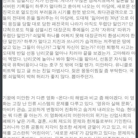
인으로 점철시킨 지가 언젠데. 게다가 수많은 경제지표에서 일본을 앞
서버린 기록들이 하루가 멀다하고 쏟아져 나오는 이 마당에, 새로운 선
진국으로 열도인의 부러움과 시기를 한껏 받으며, 최다관광객으로 그
들의 전대에 돈을 찔러주는 이 마당에, 도대체 ‘잃어버린 30년’으로 이
미 응징을 당할 대로 당한 패전국의 나라가 아직도 두렵단 말인가? 단
12척으로도 적을 섬멸시킨 대장군의 후예들이 고작 ‘자위대’ 따위가
두렵단 말인가? 쇠말뚝 하나를 어쩌지 못해 대장군까지 환생시켜야 한
단 말인가? 하루가 멀다고 지진과 쓰나미가 습격하는 저주받은 땅에
살고 있는 그들이 아닌가? 그렇게 자신이 없는가? 이런 퇴행적 사고는
도대체 반일 선동 난리굿을 얼마나 치러야 끝을 보겠는가. 고마해라 마
이 멕였다. 난리굿에 놀아나 봐야 할머니들 팔아서, 선동꾼 자식들 미
제국 유학비용이나 대는 호구 짓 밖에 더할 텐가. 미안하다. 유니클로
히트텍 입고 글 쓰는 친일 마법사다. 젖은 몽둥이찜질 좀 부탁한다. 국
뽕 쇠말뚝이 박혀 허리가 좋지 않다. 뽑아주던가.
기왕에 미안한 거 다른 영화 <온다>의 해법과 비교 좀 해야겠다. 이 영
화는 고장 난 인류 시스템의 문제를 다루고 있다. ‘영유아 살해 문화’,
마비키 관습, 교묘하게 변형되어 진화하고 숨겨져 내려오는 악습. 현대
는 뭐 다른 줄 아는가. 이 영화에서의 어린아이의 위기는 산업사회의
폐해가 낳은 가족, 결혼, 사회 제도의 문제와 한계들로부터 기인한다.
그러니까 인류 공통의 지각이 창조한 세계에 균열이 가고 있고, 이 피
해를 고스란히 ‘어린아이’, ‘새로운 세대’가 감당하고 있다는 문제의식