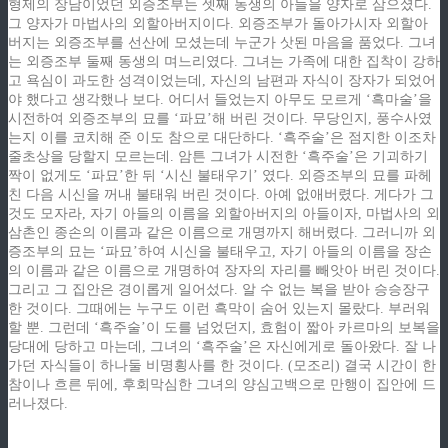
형제의 장남이었던 외증조부는 셋째 동생의 아들을 양자로 삼으셨다.
그 양자가 마법사의 외할아버지이다. 외증조부가 돌아가시자 외할아
버지는 외증조부를 선산에 모셨는데 누군가 삿된 마음을 품었다. 그녀
는 외증조부 둘째 동생의 며느리였다. 그녀는 가족에 대한 집착이 강하
고 욕심이 과도한 성격이었는데, 자신의 남편과 자식이 장자가 되었어
야 했다고 생각했나 보다. 어디서 들었는지 아무도 모르게 ‘흑마술’을
시전하여 외증조부의 묘를 ‘파묘’해 버린 것이다. 무당인지, 풍수사였
는지 이를 코치해 준 이도 참으로 대단하다. ‘흑주술’은 점지한 이조차
줄초상을 당할지 모르는데. 암튼 그녀가 시전한 ‘흑주술’은 기괴하기
짝이 없게도 ‘파묘’한 뒤 ‘시신 불태우기’ 였다. 외증조부의 묘를 파헤
친 다음 시신을 꺼내 불태워 버린 것이다. 아예 없애버렸다. 게다가 그
것도 모자라, 자기 아들의 이름을 외할아버지의 아들이자, 마법사의 외
삼촌인 종손의 이름과 같은 이름으로 개명까지 해버렸다. 그러니까 외
증조부의 묘는 ‘파묘’하여 시신을 불태우고, 자기 아들의 이름을 장손
의 이름과 같은 이름으로 개명하여 장자의 자리를 빼앗아 버린 것이다.
그리고 그 집안은 경이롭게 일어섰다. 알 수 없는 복을 받아 승승장구
한 것이다. 그때에는 누구도 이런 흑막이 숨어 있는지 몰랐다. 부러워
할 뿐. 그런데 ‘흑주술’이 도를 넘었던지, 효험이 짧아 카르마의 보복을
당대에 당하고 마는데, 그녀의 ‘흑주술’은 자신에게로 돌아왔다. 잘 나
가던 자식들이 하나둘 비명횡사를 한 것이다. (모조리) 결국 시간이 한
참이나 흐른 뒤에, 후회막심한 그녀의 양심고백으로 만행이 집안에 드
러나졌다.