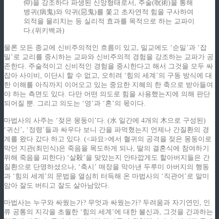
仰)을 강조하다 파생된 신앙형태로서, 주술(呪術)을 통해
병귀(病鬼)와 악귀(惡鬼)를 쫓고 초자연적 힘을 구사하여
외적을 물리치는 등 실리적 효과를 목적으로 하는 교파이
다.(위키백과)
물론 모든 종교에 신비주의적인 흐름이 있고, 밀교에도 ‘순밀’과 ‘잡
밀’로 교리를 중시하는 교파와 신비주의적 경험을 강조하는 교파가 공
존한다. 주술적이고 신비적인 경험을 중시한다고 해서 그것을 모두 싸
잡아 사이비, 이단시 할 수 없고, 오히려 ‘힘의 세계’의 구동 방식에 대
한 이해를 아직까지 이어오고 있는 중요한 지혜의 한 축으로 받아들여
야 하는 측면도 있다. 다만 어떤 의도로 힘을 사용했는지에 의해 판단
되어질 뿐. 그리고 의도는 ‘영’과 ‘혼’의 몫이다.
마법사의 사주는 ‘젖은 몽둥이’다. (水 일간에 4개의 木으로 구성된)
‘귀신’, ‘정령’들과 싸우다 보니 간을 파먹혔는지 언제나 간질환의 경
계를 왔다 갔다 하고 있다. (<파묘>에서 혈귀의 공격을 젖은 몽둥이로
막던 지관(최민식)은 죽음을 목도하게 되나, 딸의 결혼식에 참여하기
위해 죽음을 피한다) ‘살殺’을 맞았는지 안타깝게도 할아버지들은 간
질환으로 단명하셨으나, ‘축시’ 매장을 막아낸 두루미 아버지의 행동
과 ‘힘의 세계’의 문법을 열심히 터득해 온 마법사의 ‘직관어’로 말미
암아 잘도 버티고 잘도 살아남았다.
마법사는 누구와 싸웠는가? 무엇과 싸웠는가? 두려움과 자기연민, 인
류 공통의 지각을 초월한 ‘힘의 세계’에 대한 불신과, 그것을 간과하는