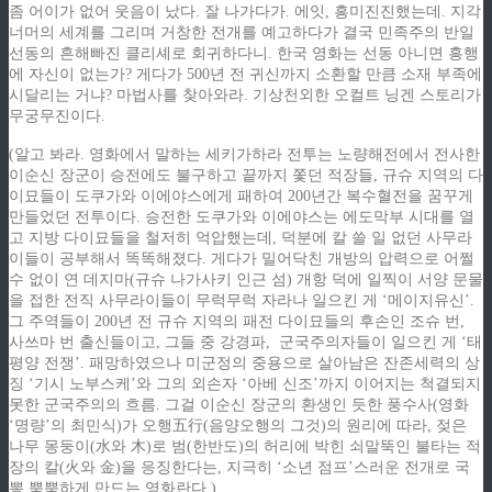
좀 어이가 없어 웃음이 났다. 잘 나가다가. 에잇, 흥미진진했는데. 지각
너머의 세계를 그리며 거창한 전개를 예고하다가 결국 민족주의 반일
선동의 흔해빠진 클리셰로 회귀하다니. 한국 영화는 선동 아니면 흥행
에 자신이 없는가? 게다가 500년 전 귀신까지 소환할 만큼 소재 부족에
시달리는 거냐? 마법사를 찾아와라. 기상천외한 오컬트 닝겐 스토리가
무궁무진이다.
(알고 봐라. 영화에서 말하는 세키가하라 전투는 노량해전에서 전사한
이순신 장군이 승전에도 불구하고 끝까지 쫓던 적장들, 규슈 지역의 다
이묘들이 도쿠가와 이에야스에게 패하여 200년간 복수혈전을 꿈꾸게
만들었던 전투이다. 승전한 도쿠가와 이에야스는 에도막부 시대를 열
고 지방 다이묘들을 철저히 억압했는데, 덕분에 칼 쓸 일 없던 사무라
이들이 공부해서 똑똑해졌다. 게다가 밀어닥친 개방의 압력으로 어쩔
수 없이 연 데지마(규슈 나가사키 인근 섬) 개항 덕에 일찍이 서양 문물
을 접한 전직 사무라이들이 무럭무럭 자라나 일으킨 게 ‘메이지유신’.
그 주역들이 200년 전 규슈 지역의 패전 다이묘들의 후손인 조슈 번,
사쓰마 번 출신들이고, 그들 중 강경파, 군국주의자들이 일으킨 게 ‘태
평양 전쟁’. 패망하였으나 미군정의 중용으로 살아남은 잔존세력의 상
징 ‘기시 노부스케’와 그의 외손자 ‘아베 신조’까지 이어지는 척결되지
못한 군국주의의 흐름. 그걸 이순신 장군의 환생인 듯한 풍수사(영화
‘명량’의 최민식)가 오행五行(음양오행의 그것)의 원리에 따라, 젖은
나무 몽둥이(水와 木)로 범(한반도)의 허리에 박힌 쇠말뚝인 불타는 적
장의 칼(火와 金)을 응징한다는, 지극히 ‘소년 점프’스러운 전개로 국
뽕 뿜뿜하게 만드는 영화란다.)