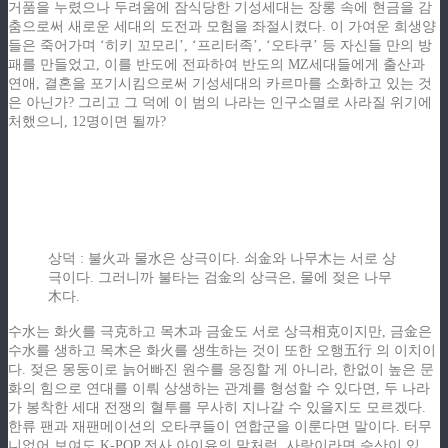
거품을 누렸으나 두려움에 잠식당한 기성세대는 장롱 속에 현금을 감
춤으로써 새로운 세대의 도전과 모험을 좌절시켰다. 이 가여운 희생양
들은 죽어가며 ‘히키 꼬모리’, ‘프리터족’, ‘오타쿠’ 등 자신들 만의 방
패를 만들었고, 이를 반도에 전파하여 반도의 MZ세대들에게 출산과
연애, 결혼을 포기시킴으로써 기성세대의 카르마를 소화하고 있는 것
은 아닌가? 그리고 그 덕에 이 범의 나라는 인구소멸로 사라질 위기에
처했으니, 12명이면 될까?
상덕 : 불火과 물水은 상극이다. 쇠金와 나무木는 서로 상
극이다. 그러니까 불타는 검金의 상극은, 물에 젖은 나무
木다.
수水는 화火를 극克하고 목木과 금金도 서로 상극相克이지만, 금金은
수水를 생하고 목木은 화火를 생生하는 것이 또한 오행五行 의 이치이
다. 젖은 몽둥이로 늙어빠진 원수를 응징할 게 아니라, 한없이 높은 문
화의 힘으로 연대를 이뤄 상생하는 관계를 형성할 수 있다면, 두 나라
가 봉착한 세대 전쟁의 혈투를 무사히 지나갈 수 있을지도 모르겠다.
한류 팬과 재팬메이션의 오타쿠들이 연합군을 이룬다면 말이다. 터무
니없어 보여도 K-POP 전사 아이유의 말처럼, 사랑이라면 승산이 있