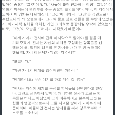
말아야 중요한 ‘그것’이 있다. ‘사물에 붙어 진화하는 정령’. 그것은 이
영화의 아쉬움에 면죄부를 주는 중요한 포인트이다. 아니, 이 지점에서
오히려 이 영화는 대단해진다. ‘그것’에 대해서, ‘그것’을 정면으로 마
주했으니까. 왜 오컬트에서 크리쳐 물로 장르 전환을 할 수밖에 없었는
지, 비가시적 실체를 유치한 거인 크리쳐로 등장시킬 수밖에 없었는지.
바로, ‘그것’이 모습을 드러내기 시작했기 때문이다.
“이제 자네가 전사에 관해 마지막으로 알아야 할 점을 얘
기해주겠네. 전사는 자신의 세계를 구성하는 항목들을 선
택해야 해. 일전에 맹우를 본 자네를 내가 두 번 씻어줘야
했을 때, 자네의 문제가 뭐였는지 아나?”
“모릅니다.”
“자넨 자네의 방패를 잃어버렸던 거라네.”
“방패라니요? 무슨 얘기를 하고 계신 겁니까?”
“전사는 자신의 세계를 구성할 항목들을 선택한다고 했잖
나. 그것도 신중하게 말이야. 왜냐하면 전사가 고르는 항
목들은 하나도 빠짐없이 그가 이용하려고 분투하고 있는
힘들의 맹공격으로부터 그를 지켜줄 방패가 되어주기 때
문이라네. 이를테면 전사는 방패들을 써서 맹우로부터 스
스로를 보호하지.