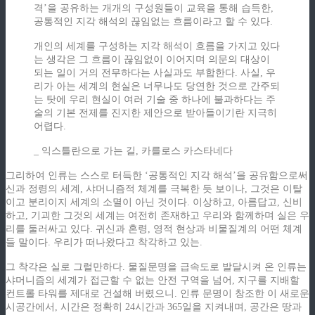
격’을 공유하는 개개의 구성원들이 교육을 통해 습득한,
공통적인 지각 해석의 끊임없는 흐름이라고 할 수 있다.
개인의 세계를 구성하는 지각 해석이 흐름을 가지고 있다
는 생각은 그 흐름이 끊임없이 이어지며 의문의 대상이
되는 일이 거의 전무하다는 사실과도 부합한다. 사실, 우
리가 아는 세계의 현실은 너무나도 당연한 것으로 간주되
는 탓에 우리 현실이 여러 기술 중 하나에 불과하다는 주
술의 기본 전제를 진지한 제안으로 받아들이기란 지극히
어렵다.
_ 익스틀란으로 가는 길, 카를로스 카스타네다
그리하여 인류는 스스로 터득한 ‘공통적인 지각 해석’을 공유함으로써
신과 정령의 세계, 샤머니즘적 체계를 극복한 듯 보이나, 그것은 이탈
이고 분리이지 세계의 소멸이 아닌 것이다. 이상하고, 아름답고, 신비
하고, 기괴한 그것의 세계는 여전히 존재하고 우리와 함께하며 실은 우
리를 둘러싸고 있다. 귀신과 혼령, 영적 현상과 비물질계의 어떤 체계
들 말이다. 우리가 떠나왔다고 착각하고 있는.
그 착각은 실로 그럴만하다. 물질문명을 급속도로 발달시켜 온 인류는
샤머니즘의 세계가 접근할 수 없는 안전 구역을 넘어, 지구를 지배할
컨트롤 타워를 제대로 건설해 버렸으니. 인류 문명이 창조한 이 새로운
시공간에서, 시간은 정확히 24시간과 365일을 지켜내며, 공간은 땅과