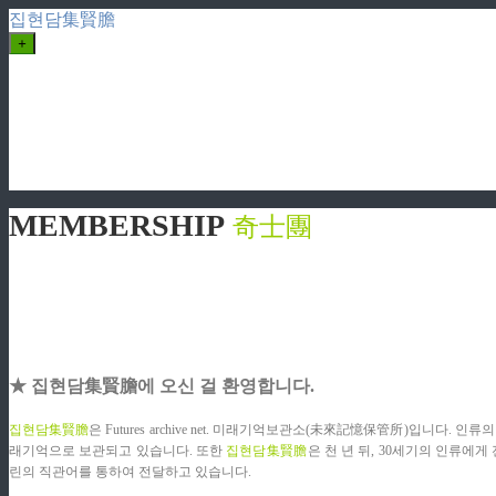
집현담集賢膽
+
MEMBERSHIP
奇士團
★ 집현담集賢膽에 오신 걸 환영합니다.
ziphd.net
집현담集賢膽
은 Futures archive net. 미래기억보관소(未來記憶保管所)입니
래기억으로 보관되고 있습니다. 또한
집현담集賢膽
은 천 년 뒤, 30세기의 인류
린의 직관어를 통하여 전달하고 있습니다.