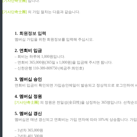
[기사단奇士團]
입니다.
ziphd.net
[기사단奇士團]
의 가입 절차는 다음과 같습니다.
ziphd.net
ziphd.net
1. 회원정보 입력
멤버십 가입을 위한 회원정보를 입력해 주십시오.
ziphd.net
2. 연회비 입금
– 회비는 하루에 1,000원입니다.
– 연회비 365,000원(365일 x 1,000원)을 입금해 주시면 됩니다.
– 신한은행 110-389-809750 (예금주:최민호)
ziphd.net
3. 멤버십 승인
연회비 입금이 확인되면 가입승인메일이 발송되고 정상적으로 로그인하여 사용
ziphd.net
4. 멤버십 정원
[기사단奇士團]
의 정원은
전일성(全日性)을 상징하는 365명입니다. 선착순
ziphd.net
5. 멤버십 갱신
멤버십은 매년 갱신되고 연회비는 가입 연차에 따라 10%씩 상승합니다. 가입
– 1년차 365,000원
– 2년차 401,500원