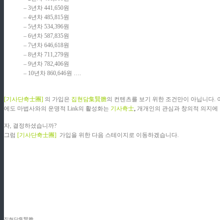
– 3년차 441,650원
– 4년차 485,815원
– 5년차 534,396원
– 6년차 587,835원
– 7년차 646,618원
– 8년차 711,279원
– 9년차 782,406원
– 10년차 860,646원 …
.
ziphd.net
[기사단奇士團]
의 가입은
집현담集賢膽
의 컨텐츠를 보기 위한 조건만이 아닙니다. 
에도 마법사와의 운명적 Link의 활성화는
기사奇士
,
개개인의 관심과 창의적 의지에 
자, 결정하셨습니까?
그럼
[기사단奇士團]
가입을 위한 다음 스테이지로 이동하겠습니다.
집현담集賢膽