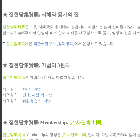
ziphd.net
★ 집현담集賢膽, 지혜와 용기의 집
ziphd.net
집현담集賢膽
은 또한 지혜賢와 용기膽의 집입니다. 마법사는 삶의 신비를 깨닫고 
집가人生編輯家로서 인생의 과거-현재-미래를 재구성하도록 돕고, 성장의 길을 나
*
집현담集賢膽
은
직관어연구소 [검과방패]
에서 운영하고 있습니다.
ziphd.net
★ 집현담集賢膽, 마법의 3원칙
ziphd.net
집현담集賢膽
은 마법의 3원칙을 따르고 있습니다.
ziphd.net
제 1 원칙 :
‘1%’의 마법
제 2 원칙 :
‘단 한 사람’의 마법
제 3 원칙 :
‘有財有心’의 마법
ziphd.net
★ 집현담集賢膽 Membership,
[기사단奇士團]
ziphd.net
집현담集賢膽
Membership의 명칭은
[기사단奇士團]
입니다. 마법사馬法師와 함께 율