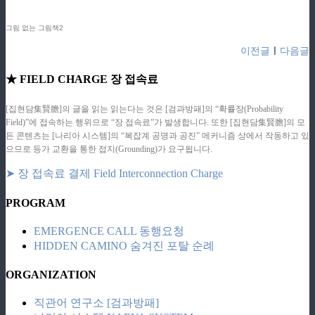
그림 없는 그림책2
이전글
ㅣ
다음글
★ FIELD CHARGE 장 접속료
[집현담集賢膽]의 글을 읽는 읽는다는 것은 [검과방패]의 “확률장(Probability
Field)”에 접속하는 행위므로 “장 접속료”가 발생합니다. 또한 [집현담集賢膽]의 모
든 콘텐츠는 [나리아 시스템]의 “복잡계 공명과 공진” 메커니즘 상에서 작동하고 있
으므로 등가 교환을 통한 접지(Grounding)가 요구됩니다.
➤ 장 접속료 결제 Field Interconnection Charge
PROGRAM
EMERGENCE CALL 동행요청
HIDDEN CAMINO 숨겨진 포탈 순례
ORGANIZATION
직관어 연구소 [검과방패]