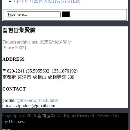
나리아 시스템 NARYA SYSTEM
집현담集賢膽
Futures archive net. 未來記憶保管所
[Since 2007]
ADDRESS
〒629-2241 (35.5955692, 135.1876192)
京都府 宮津市 成相山 成相寺院 339
CONTACT
profile:
@meknow_the.futurist
e-mail: ziphdnet@gmail.com
Copyright © 2026
검과방패
All Rights Reserved.
Designed by
myThem.es
.