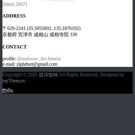
[Since 2007]
ADDRESS
〒629-2241 (35.5955692, 135.1876192)
京都府 宮津市 成相山 成相寺院 339
CONTACT
profile:
@meknow_the.futurist
e-mail: ziphdnet@gmail.com
Copyright © 2026
검과방패
All Rights Reserved.
Designed by
myThem.es
.