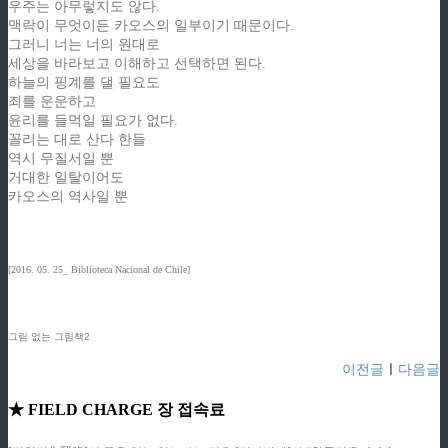
우주는 아무렇지도 않다.
맥락이 무엇이든 카오스의 일부이기 때문이다.
그러니 너는 너의 원대로
세상을 바라보고 이해하고 선택하면 된다.
하늘의 핑계를 댈 필요도
죄를 운운하고
윤리를 들먹일 필요가 없다.
꼴리는 대로 산다 한들
역시 무질서일 뿐
거대한 일탈이어도
카오스의 역사일 뿐
[2016. 05. 25_ Biblioteca Nacional de Chile]
그림 없는 그림책2
이전글
ㅣ
다음글
★ FIELD CHARGE 장 접속료