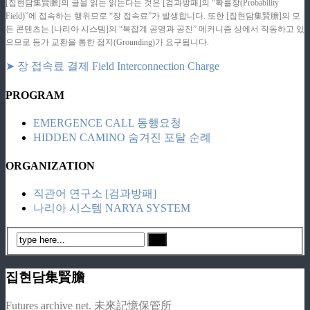
[집현담集賢膽]의 글을 읽는 읽는다는 것은 [검과방패]의 “확률장(Probability
Field)”에 접속하는 행위므로 “장 접속료”가 발생합니다. 또한 [집현담集賢膽]의 모
든 콘텐츠는 [나리아 시스템]의 “복잡계 공명과 공진” 메커니즘 상에서 작동하고 있
으므로 등가 교환을 통한 접지(Grounding)가 요구됩니다.
➤ 장 접속료 결제 Field Interconnection Charge
PROGRAM
EMERGENCE CALL 동행요청
HIDDEN CAMINO 숨겨진 포탈 순례
ORGANIZATION
직관어 연구소 [검과방패]
나리아 시스템 NARYA SYSTEM
집현담集賢膽
Futures archive net. 未來記憶保管所