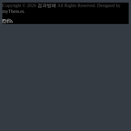
Copyright © 2026
검과방패
All Rights Reserved.
Designed by
myThem.es
.