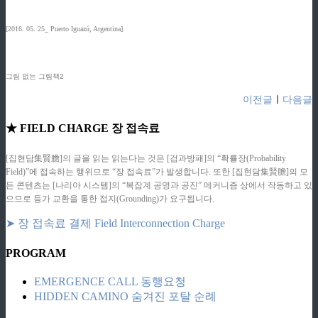
[2016. 05. 25_ Puerto Iguazú, Argentina]
그림 없는 그림책2
이전글
ㅣ
다음글
★ FIELD CHARGE 장 접속료
[집현담集賢膽]의 글을 읽는 읽는다는 것은 [검과방패]의 “확률장(Probability
Field)”에 접속하는 행위므로 “장 접속료”가 발생합니다. 또한 [집현담集賢膽]의 모
든 콘텐츠는 [나리아 시스템]의 “복잡계 공명과 공진” 메커니즘 상에서 작동하고 있
으므로 등가 교환을 통한 접지(Grounding)가 요구됩니다.
➤ 장 접속료 결제 Field Interconnection Charge
PROGRAM
EMERGENCE CALL 동행요청
HIDDEN CAMINO 숨겨진 포탈 순례