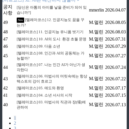
공지
[당신은 아톰의 아이를 낳을 준비가 되어 있
mmerlin
2026.04.07
사항
습니까?]
[텔레마코스] 12. 인공지능도 꿈을 꾸
New
49
M.멀린
2026.08.05
는가?
48
M.멀린
2026.08.03
[텔레마코스] 11. 인공지능 유니폼 벗기기
47
M.멀린
2026.07.31
[텔레마코스] 10. AI의 도시: 환경 초월 문명
46
M.멀린
2026.07.29
[텔레마코스] 09. 다음 소년
[텔레마코스] 08. 인간과 AI의 공동체는 가
M.멀린
45
2026.07.27
능할까?
[텔레마코스] 07. 나는 인간 AI가 아닌가 생
M.멀린
44
2026.07.24
각한다
[텔레마코스] 06. 마법사의 머릿속에는 항상
M.멀린
43
2026.07.22
텍스트의 강이 흐르고
42
M.멀린
2026.07.17
[텔레마코스] 05. 애도와 환영
41
M.멀린
2026.07.15
[텔레마코스] 04. 소년 서사의 시작
[텔레마코스] 03. 마법사의 직관과 장(場)에
M.멀린
40
2026.07.13
관하여
1
2
3