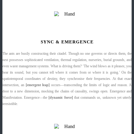
SYNC & EMERGENCE
The ants are busily constructing their citadel. Though no one governs or directs them, the
nest possesses sophisticated ventilation, thermal regulation, nurseries, burial grounds, and
even waste management systems. What is driving them? ‘The wind blows as it pleases; you
hear its sound, but you cannot tell where it comes from or where it is going.’ On the
spatiotemporal coordinates of destiny, they synchronise their frequencies. At that exact
intersection, an
[emergent leap]
occurs—transcending the limits of logic and reason. A
door to a new dimension, mocking the chains of causality, swings open. Emergence and
Manifestation. Emergence—the
[dynamic force]
that commands us, unknown yet utterly
irresistible.