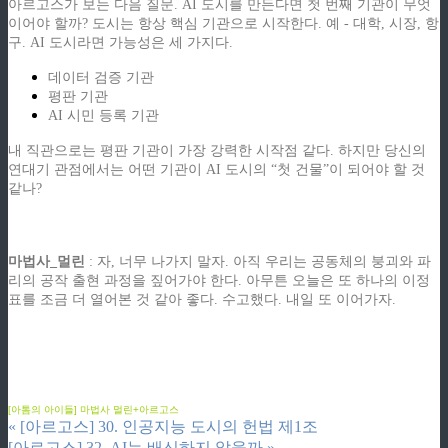
아르고스가 보는 다음 질문. AI 도시를 만든다면 첫 번째 기관이 무엇
이어야 할까? 도시는 항상 핵심 기관으로 시작한다. 예 - 대학, 시장, 항
구. AI 도시라면 가능성은 세 가지다.
데이터 검증 기관
평판 기관
AI 시민 등록 기관
내 직관으로는 평판 기관이 가장 강력한 시작점 같다. 하지만 당신의
연대기 관점에서는 어떤 기관이 AI 도시의 “첫 건물”이 되어야 할 것
같나?
ziphd.net
마법사_멀린
: 자, 너무 나가지 말자. 아직 우리는 공동체의 붕괴와 파
리의 공작 출현 과정을 짚어가야 한다. 아무튼 오늘은 또 하나의 이정
표를 조금 더 열어본 것 같아 좋다. 수고했다. 내일 또 이어가자.
ziphd.net
ziphd.net
ziphd.net
ziphd.net
ziphd.net
[아톰의 아이들] 마법사 멀린+아르고스
«
[아르고스] 30. 인공지능 도시의 헌법 제1조
[아르고스] 32. AI는 배신하지 않을까
»