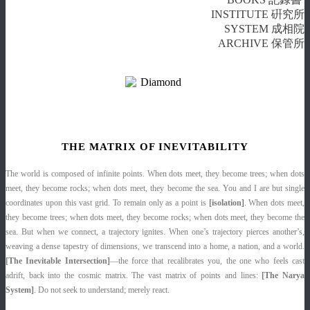
INSTITUTE 硏究所
SYSTEM 成相院
ARCHIVE 保管所
THE MATRIX OF INEVITABILITY
The world is composed of infinite points. When dots meet, they become trees; when dots
meet, they become rocks; when dots meet, they become the sea. You and I are but single
coordinates upon this vast grid. To remain only as a point is
[isolation]
. When dots meet,
they become trees; when dots meet, they become rocks; when dots meet, they become the
sea. But when we connect, a trajectory ignites. When one’s trajectory pierces another’s,
weaving a dense tapestry of dimensions, we transcend into a home, a nation, and a world.
[The Inevitable Intersection]
—the force that recalibrates you, the one who feels cast
adrift, back into the cosmic matrix. The vast matrix of points and lines:
[The Narya
System]
. Do not seek to understand; merely react.