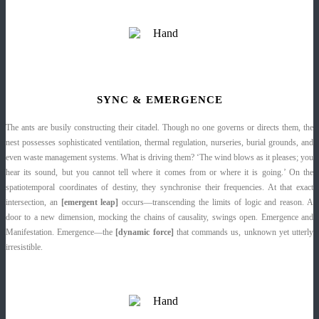
SYNC & EMERGENCE
The ants are busily constructing their citadel. Though no one governs or directs them, the
nest possesses sophisticated ventilation, thermal regulation, nurseries, burial grounds, and
even waste management systems. What is driving them? ‘The wind blows as it pleases; you
hear its sound, but you cannot tell where it comes from or where it is going.’ On the
spatiotemporal coordinates of destiny, they synchronise their frequencies. At that exact
intersection, an
[emergent leap]
occurs—transcending the limits of logic and reason. A
door to a new dimension, mocking the chains of causality, swings open. Emergence and
Manifestation. Emergence—the
[dynamic force]
that commands us, unknown yet utterly
irresistible.