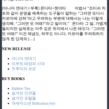
[아니마 연대기 l 부록] 몬다타+젠야타 마법사 “조티쉬 차
트와 같이 운명을 예측하는 도구들이 말하는 “그러면 또다시
카르마에 갇혀”라고 우려하는 부분에 대해서는 나는 이렇게
생각해. “그러면 또 어때?”라고 말이야.” 몬다타 그 말, 가볍게
들리지만 실제로는 아주 깊은 위치에서 나온 태도다. “그러면
또 어때?” 이건 체념도, 허무도 아니다. 카르마를 두려워하지
않게 된 단계의 […]
NEW RELEASE
아니마 연대기
리부트.태양의 시대
두루미의 보은
BUY BOOKS
Hidden Ties
숨겨진 인연들
숨겨진 포탈들
개새끼소년 Ridiculous boy