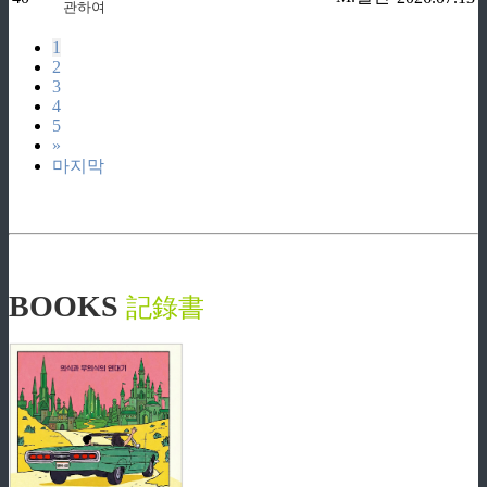
관하여
1
2
3
4
5
»
마지막
BOOKS
記錄書