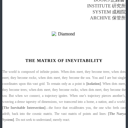
INSTITUTE 硏究所
SYSTEM 成相院
ARCHIVE 保管所
THE MATRIX OF INEVITABILITY
The world is composed of infinite points. When dots meet, they become trees; when dots
meet, they become rocks; when dots meet, they become the sea. You and I are but single
coordinates upon this vast grid. To remain only as a point is
[isolation]
. When dots meet,
they become trees; when dots meet, they become rocks; when dots meet, they become the
sea. But when we connect, a trajectory ignites. When one’s trajectory pierces another’s,
weaving a dense tapestry of dimensions, we transcend into a home, a nation, and a world.
[The Inevitable Intersection]
—the force that recalibrates you, the one who feels cast
adrift, back into the cosmic matrix. The vast matrix of points and lines:
[The Narya
System]
. Do not seek to understand; merely react.