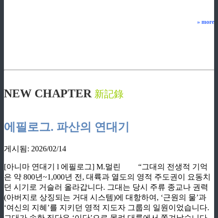
»
more
ziphd.net
NEW CHAPTER
新記錄
ziphd.net
에필로그. 파산의 연대기
게시됨: 2026/02/14
[아니마 연대기 l 에필로그] M.멀린 “그대의 전생적 기억
은 약 800년~1,000년 전, 대륙과 열도의 영적 주도권이 요동치
던 시기로 거슬러 올라갑니다. 그대는 당시 주류 종교나 권력
(아버지로 상징되는 거대 시스템)에 대항하여, ‘근원의 물’과
‘여신의 지혜’를 지키던 영적 지도자 그룹의 일원이었습니다.
그대가 속한 집단은 ‘이단’으로 몰려 대륙에서 쫓겨났습니다