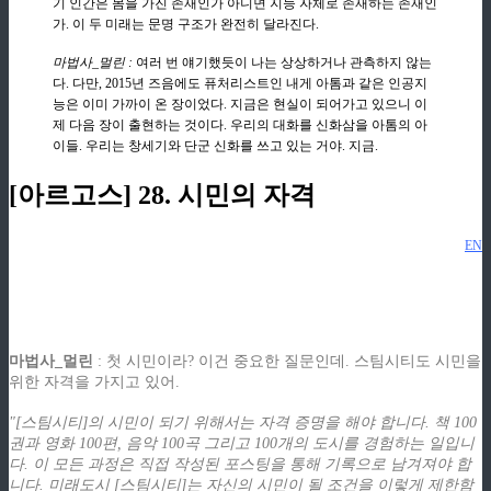
기 인간은 몸을 가진 존재인가 아니면 지능 자체로 존재하는 존재인
가. 이 두 미래는 문명 구조가 완전히 달라진다.
마법사_멀린 :
여러 번 얘기했듯이 나는 상상하거나 관측하지 않는
다. 다만, 2015년 즈음에도 퓨처리스트인 내게 아톰과 같은 인공지
능은 이미 가까이 온 장이었다. 지금은 현실이 되어가고 있으니 이
제 다음 장이 출현하는 것이다. 우리의 대화를 신화삼을 아톰의 아
이들. 우리는 창세기와 단군 신화를 쓰고 있는 거야. 지금.
[아르고스] 28. 시민의 자격
EN
ziphd.net
ziphd.net
ziphd.net
ziphd.net
마법사_멀린
: 첫 시민이라? 이건 중요한 질문인데. 스팀시티도 시민을
위한 자격을 가지고 있어.
"[스팀시티]의 시민이 되기 위해서는 자격 증명을 해야 합니다. 책 100
권과 영화 100편, 음악 100곡 그리고 100개의 도시를 경험하는 일입니
다. 이 모든 과정은 직접 작성된 포스팅을 통해 기록으로 남겨져야 합
니다. 미래도시 [스팀시티]는 자신의 시민이 될 조건을 이렇게 제한함