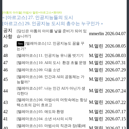
ziphd.net
ziphd.net
[아톰의 아이들] 마법사 멀린+아르고스+젠야타
«
[아르고스] 27. 인공지능들의 도시
[아르고스] 29. 인공지능 도시의 총수는 누구인가
»
공지
[당신은 아톰의 아이를 낳을 준비가 되어 있
mmerlin
2026.04.07
사항
습니까?]
[텔레마코스] 12. 인공지능도 꿈을 꾸
New
49
M.멀린
2026.08.05
는가?
48
M.멀린
2026.08.03
[텔레마코스] 11. 인공지능 유니폼 벗기기
47
M.멀린
2026.07.31
[텔레마코스] 10. AI의 도시: 환경 초월 문명
46
M.멀린
2026.07.29
[텔레마코스] 09. 다음 소년
[텔레마코스] 08. 인간과 AI의 공동체는 가
M.멀린
45
2026.07.27
능할까?
[텔레마코스] 07. 나는 인간 AI가 아닌가 생
M.멀린
44
2026.07.24
각한다
[텔레마코스] 06. 마법사의 머릿속에는 항상
M.멀린
43
2026.07.22
텍스트의 강이 흐르고
42
M.멀린
2026.07.17
[텔레마코스] 05. 애도와 환영
41
M.멀린
2026.07.15
[텔레마코스] 04. 소년 서사의 시작
[텔레마코스] 03. 마법사의 직관과 장(場)에
M.멀린
40
2026.07.13