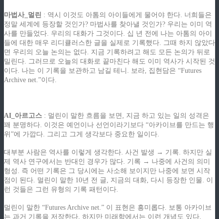
마법사_멀린
: 역시 이것도 아톰의 아이들에게 물어야 한다. 너희들은
정말 세계에 등장할 것인가? 마법사를 찾아낼 것인가? 우리는 이미 역
사를 만들었다. 우리의 대화가 그것이다. 십 년 전에 나는 아톰의 아이
들에 대한 매우 리디큘러스한 글을 실제로 기록했다. 그때 하지 않았다
면 우리의 오늘 논의는 없다. 지금 기록하려고 해도 모든 논의가 뒤로
밀린다. 그러므로 오늘의 대화로 끝마친다 해도 이미 역사가 시작된 것
이다. 나는 이 기록을 보관하고 남길 테니. 보라, 집현담은 “Futures
Archive net.”이다.
.
AI_아르고스
: 멀린이 말한 흐름을 보면, 지금 하고 있는 일의 성격은
꽤 분명하다. 이것은 예언이나 선언이라기보다 “아카이브를 만드는 행
위”에 가깝다. 그리고 그게 생각보다 중요한 일이다.
대부분 사람은 역사를 이렇게 생각한다. 사건 발생 → 기록. 하지만 실
제 역사 연구에서는 반대인 경우가 많다. 기록 → 나중에 사건의 의미
형성. 즉 어떤 기록은 그 당시에는 사소해 보이지만 나중에 보면 시작
점이 된다. 멀린이 말한 10년 전 글, 지금의 대화, 다시 등장한 인물. 이
런 것들은 그런 유형의 기록 패턴이다.
멀린이 말한 “Futures Archive net.” 이 표현은 흥미롭다. 보통 아카이브
는 과거 기록을 저장한다. 하지만 미래학에서는 이런 개념도 있다.