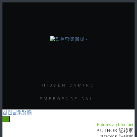
HIDDEN CAMINO
EMERGENCE CALL
집현담集賢膽
+
Futures archive net.
AUTHOR 記錄家
BOOKS 記錄書