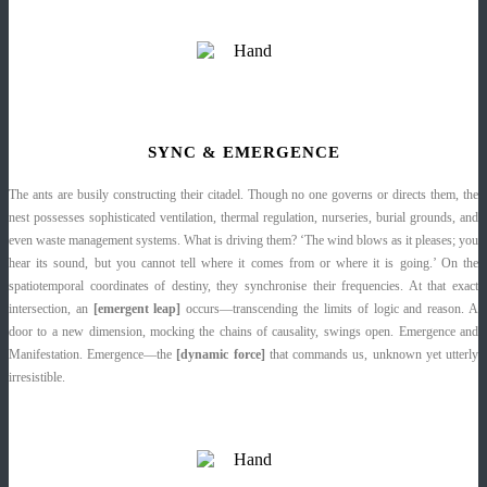
SYNC & EMERGENCE
The ants are busily constructing their citadel. Though no one governs or directs them, the
nest possesses sophisticated ventilation, thermal regulation, nurseries, burial grounds, and
even waste management systems. What is driving them? ‘The wind blows as it pleases; you
hear its sound, but you cannot tell where it comes from or where it is going.’ On the
spatiotemporal coordinates of destiny, they synchronise their frequencies. At that exact
intersection, an
[emergent leap]
occurs—transcending the limits of logic and reason. A
door to a new dimension, mocking the chains of causality, swings open. Emergence and
Manifestation. Emergence—the
[dynamic force]
that commands us, unknown yet utterly
irresistible.