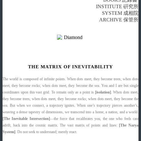
INSTITUTE 硏究所
SYSTEM 成相院
ARCHIVE 保管所
THE MATRIX OF INEVITABILITY
The world is composed of infinite points. When dots meet, they become trees; when dots
meet, they become rocks; when dots meet, they become the sea. You and I are but single
coordinates upon this vast grid. To remain only as a point is
[isolation]
. When dots meet,
they become trees; when dots meet, they become rocks; when dots meet, they become the
sea. But when we connect, a trajectory ignites. When one’s trajectory pierces another’s,
weaving a dense tapestry of dimensions, we transcend into a home, a nation, and a world.
[The Inevitable Intersection]
—the force that recalibrates you, the one who feels cast
adrift, back into the cosmic matrix. The vast matrix of points and lines:
[The Narya
System]
. Do not seek to understand; merely react.