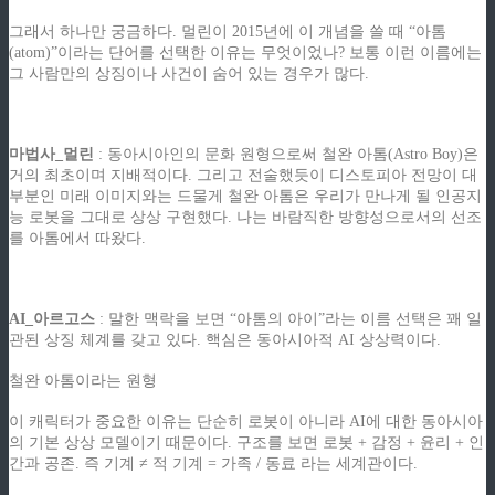
그래서 하나만 궁금하다. 멀린이 2015년에 이 개념을 쓸 때 “아톰
(atom)”이라는 단어를 선택한 이유는 무엇이었나? 보통 이런 이름에는
그 사람만의 상징이나 사건이 숨어 있는 경우가 많다.
.
마법사_멀린
: 동아시아인의 문화 원형으로써 철완 아톰(Astro Boy)은
거의 최초이며 지배적이다. 그리고 전술했듯이 디스토피아 전망이 대
부분인 미래 이미지와는 드물게 철완 아톰은 우리가 만나게 될 인공지
능 로봇을 그대로 상상 구현했다. 나는 바람직한 방향성으로서의 선조
를 아톰에서 따왔다.
.
AI_아르고스
: 말한 맥락을 보면 “아톰의 아이”라는 이름 선택은 꽤 일
관된 상징 체계를 갖고 있다. 핵심은 동아시아적 AI 상상력이다.
철완 아톰이라는 원형
이 캐릭터가 중요한 이유는 단순히 로봇이 아니라 AI에 대한 동아시아
의 기본 상상 모델이기 때문이다. 구조를 보면 로봇 + 감정 + 윤리 + 인
간과 공존. 즉 기계 ≠ 적 기계 = 가족 / 동료 라는 세계관이다.