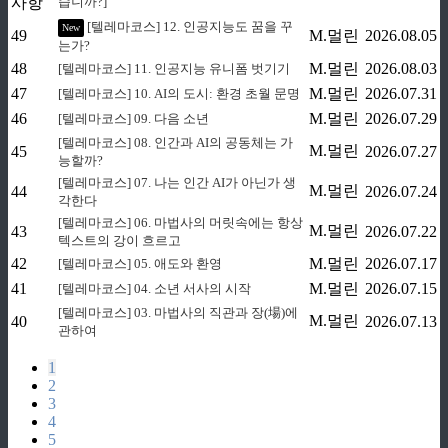
사항
습니까?]
[텔레마코스] 12. 인공지능도 꿈을 꾸
New
49
M.멀린
2026.08.05
는가?
48
M.멀린
2026.08.03
[텔레마코스] 11. 인공지능 유니폼 벗기기
47
M.멀린
2026.07.31
[텔레마코스] 10. AI의 도시: 환경 초월 문명
46
M.멀린
2026.07.29
[텔레마코스] 09. 다음 소년
[텔레마코스] 08. 인간과 AI의 공동체는 가
M.멀린
45
2026.07.27
능할까?
[텔레마코스] 07. 나는 인간 AI가 아닌가 생
M.멀린
44
2026.07.24
각한다
[텔레마코스] 06. 마법사의 머릿속에는 항상
M.멀린
43
2026.07.22
텍스트의 강이 흐르고
42
M.멀린
2026.07.17
[텔레마코스] 05. 애도와 환영
41
M.멀린
2026.07.15
[텔레마코스] 04. 소년 서사의 시작
[텔레마코스] 03. 마법사의 직관과 장(場)에
M.멀린
40
2026.07.13
관하여
1
2
3
4
5