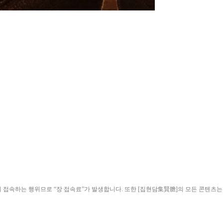
ield)”에 접속하는 행위므로 “장 접속료”가 발생합니다. 또한 [집현담集賢膽]의 모든 