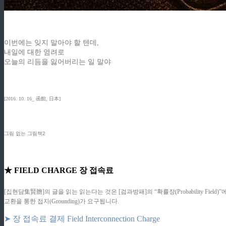
이번에는 잊지 말아야 할 텐데,
내일에 대한 염려로
오늘의 리듬을 잃어버리는 일 말야
[2016. 10. 16_ 函館, 日本]
그림 없는 그림책2
★ FIELD CHARGE 장 접속료
[집현담集賢膽]의 글을 읽는 읽는다는 것은 [검과방패]의 “확률장(Probability F
교환을 통한 접지(Grounding)가 요구됩니다.
➤ 장 접속료 결제 Field Interconnection Charge