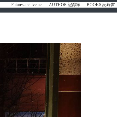
Futures archive net.
AUTHOR 記錄家
BOOKS 記錄書