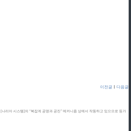
이전글
ㅣ
다음글
콘텐츠는 [나리아 시스템]의 “복잡계 공명과 공진” 메커니즘 상에서 작동하고 있으므로 등가